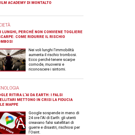
FILM ACADEMY DI MONTALTO
CIETÀ
I LUNGHI, PERCHÉ NON CONVIENE TOGLIERE
SCARPE: COME RIDURRE IL RISCHIO
OMBOSI
Nei voli lunghi l’immobilità
aumenta il rischio trombosi.
Ecco perché tenere scarpe
comode, muoversi e
riconoscere i sintomi.
CNOLOGIA
GLE RITIRA L’AI DA EARTH: I FALSI
ELLITARI METTONO IN CRISI LA FIDUCIA
LE MAPPE
Google sospende in meno di
24 ore l’AI di Earth: gli utenti
creavano falsi satellitari di
guerre e disastri, rischiosi per
l’Osint.