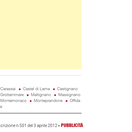
Carassai
Castel di Lama
Castignano
Grottammare
Maltignano
Massignano
Montemonaco
Monteprandone
Offida
ta
-
PUBBLICITÀ
scrizione n.501 del 3 aprile 2012