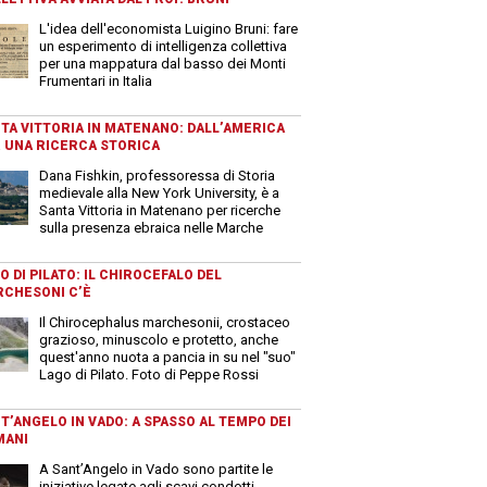
L'idea dell'economista Luigino Bruni: fare
un esperimento di intelligenza collettiva
per una mappatura dal basso dei Monti
Frumentari in Italia
TA VITTORIA IN MATENANO: DALL’AMERICA
 UNA RICERCA STORICA
Dana Fishkin, professoressa di Storia
medievale alla New York University, è a
Santa Vittoria in Matenano per ricerche
sulla presenza ebraica nelle Marche
O DI PILATO: IL CHIROCEFALO DEL
CHESONI C’È
Il Chirocephalus marchesonii, crostaceo
grazioso, minuscolo e protetto, anche
quest'anno nuota a pancia in su nel "suo"
Lago di Pilato. Foto di Peppe Rossi
T’ANGELO IN VADO: A SPASSO AL TEMPO DEI
MANI
A Sant’Angelo in Vado sono partite le
iniziative legate agli scavi condotti