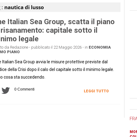
 :
nautica di lusso
e Italian Sea Group, scatta il piano
 risanamento: capitale sotto il
nimo legale
tto da Redazione - pubblicato il 22 Maggio 2026 - in
ECONOMIA
MO PIANO
 Italian Sea Group avvia le misure protettive previste dal
ice della Crisi dopo il calo del capitale sotto il minimo legale.
o cosa sta succedendo.
0 Commenti
LEGGI TUTTO
Ban
FR
MON
COL