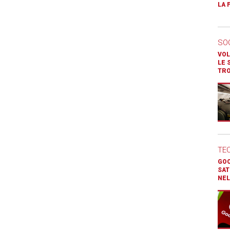
LA 
SO
VOL
LE 
TR
TE
GOO
SAT
NEL