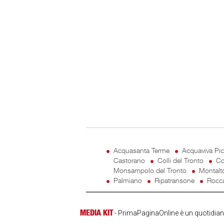
Acquasanta Terme
Acquaviva Pi
Castorano
Colli del Tronto
Co
Monsampolo del Tronto
Montalt
Palmiano
Ripatransone
Rocca
MEDIA KIT
- PrimaPaginaOnline è un quotidiano 