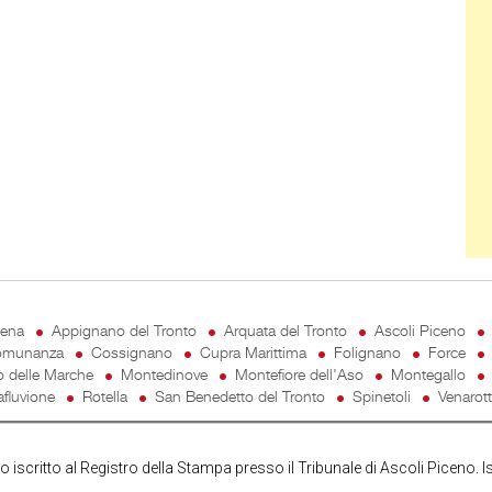
cena
Appignano del Tronto
Arquata del Tronto
Ascoli Piceno
munanza
Cossignano
Cupra Marittima
Folignano
Force
o delle Marche
Montedinove
Montefiore dell'Aso
Montegallo
fluvione
Rotella
San Benedetto del Tronto
Spinetoli
Venarot
iscritto al Registro della Stampa presso il Tribunale di Ascoli Piceno. I