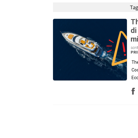
Tag
Th
di
mi
scri
PRI
The
Cod
Ecc