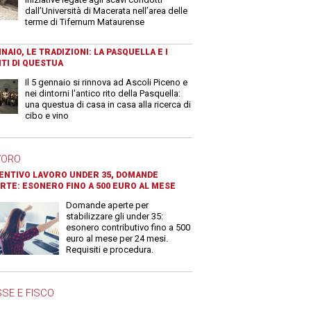
dall’Università di Macerata nell’area delle
terme di Tifernum Mataurense
NAIO, LE TRADIZIONI: LA PASQUELLA E I
TI DI QUESTUA
Il 5 gennaio si rinnova ad Ascoli Piceno e
nei dintorni l'antico rito della Pasquella:
una questua di casa in casa alla ricerca di
cibo e vino
VORO
ENTIVO LAVORO UNDER 35, DOMANDE
RTE: ESONERO FINO A 500 EURO AL MESE
Domande aperte per
stabilizzare gli under 35:
esonero contributivo fino a 500
euro al mese per 24 mesi.
Requisiti e procedura.
SE E FISCO