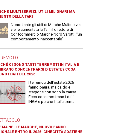
CHE MULTISERVIZI: UTILI MILIONARI MA
ENTO DELLA TARI
Nonostante gli utili di Marche Multiservizi
viene aumentata la Tari, il direttore di
Confcommercio Marche Nord Varotti: "un
comportamento inaccettabile"
RREMOTO
CHÉ CI SONO TANTI TERREMOTI IN ITALIA E
BRANO CONCENTRARSI D’ESTATE? COSA
ONO I DATI DEL 2026
I terremoti dell’estate 2026
fanno paura, ma caldo e
stagione non sono la causa.
Ecco cosa mostrano i dati
INGV e perché l’Italia trema.
ETTACOLO
EMA NELLE MARCHE, NUOVO BANDO
IONALE ENTRO IL 2026: CINECITTÀ SOSTIENE