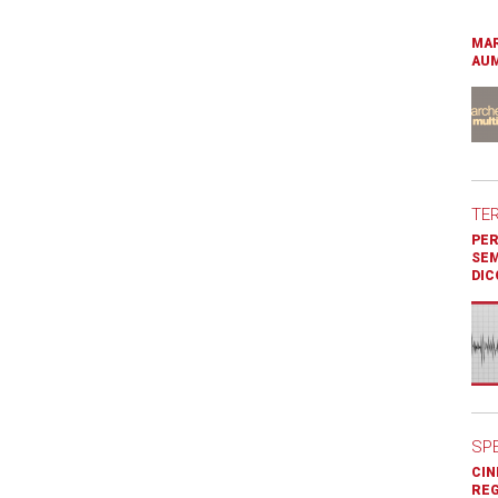
MAR
AUM
TE
PER
SEM
DIC
SP
CIN
REG