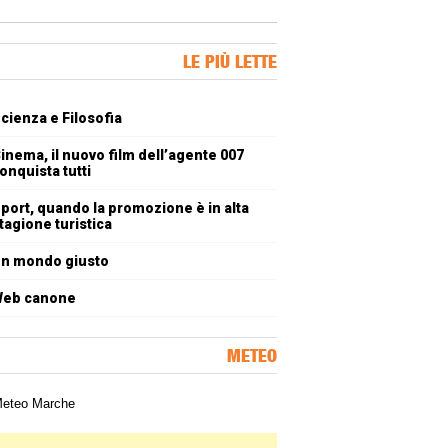
ner Slice
LE PIÙ LETTE
oli più letti
cienza e Filosofia
inema, il nuovo film dell’agente 007
onquista tutti
port, quando la promozione è in alta
tagione turistica
n mondo giusto
eb canone
METEO
a meteorologica delle Marche
ner Slice