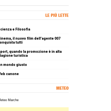
ner Slice
LE PIÙ LETTE
oli più letti
cienza e Filosofia
inema, il nuovo film dell’agente 007
onquista tutti
port, quando la promozione è in alta
tagione turistica
n mondo giusto
eb canone
METEO
a meteorologica delle Marche
ner Slice