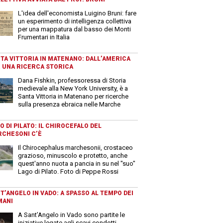
L'idea dell'economista Luigino Bruni: fare
un esperimento di intelligenza collettiva
per una mappatura dal basso dei Monti
Frumentari in Italia
TA VITTORIA IN MATENANO: DALL’AMERICA
 UNA RICERCA STORICA
Dana Fishkin, professoressa di Storia
medievale alla New York University, è a
Santa Vittoria in Matenano per ricerche
sulla presenza ebraica nelle Marche
O DI PILATO: IL CHIROCEFALO DEL
CHESONI C’È
Il Chirocephalus marchesonii, crostaceo
grazioso, minuscolo e protetto, anche
quest'anno nuota a pancia in su nel "suo"
Lago di Pilato. Foto di Peppe Rossi
T’ANGELO IN VADO: A SPASSO AL TEMPO DEI
MANI
A Sant’Angelo in Vado sono partite le
iniziative legate agli scavi condotti