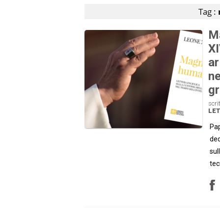
Tag :
Ma
XI
ar
ne
gr
scri
LE
Pap
ded
sul
tec