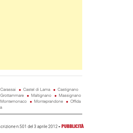
Carassai
Castel di Lama
Castignano
Grottammare
Maltignano
Massignano
Montemonaco
Monteprandone
Offida
ta
-
PUBBLICITÀ
scrizione n.501 del 3 aprile 2012