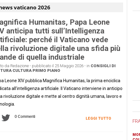
news vaticano 2026
gnifica Humanitas, Papa Leone
V anticipa tutti sull’Intelligenza
tificiale: perché il Vaticano vede
lla rivoluzione digitale una sfida più
ande di quella industriale
tto da Redazione - pubblicato il 25 Maggio 2026 - in
CONSIGLI DI
TTURA
CULTURA
PRIMO PIANO
a Leone XIV pubblica Magnifica Humanitas, la prima enciclica
icata all’intelligenza artificiale. Il Vaticano interviene in anticipo
la rivoluzione digitale e mette al centro dignità umana, lavoro e
Ban
nologia.
0 Commenti
LEGGI TUTTO
FR
MON
COL