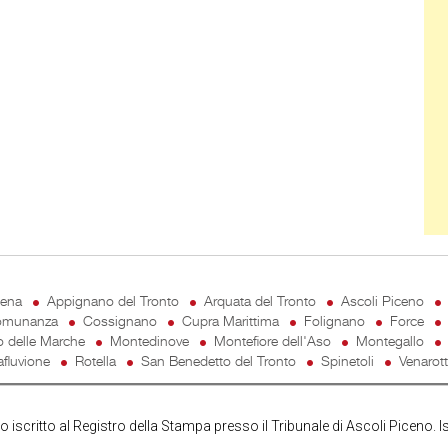
cena
Appignano del Tronto
Arquata del Tronto
Ascoli Piceno
munanza
Cossignano
Cupra Marittima
Folignano
Force
o delle Marche
Montedinove
Montefiore dell'Aso
Montegallo
fluvione
Rotella
San Benedetto del Tronto
Spinetoli
Venarot
iscritto al Registro della Stampa presso il Tribunale di Ascoli Piceno. I