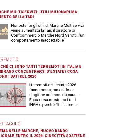
CHE MULTISERVIZI: UTILI MILIONARI MA
ENTO DELLA TARI
Nonostante gli utili di Marche Multiservizi
viene aumentata la Tari, il direttore di
Confcommercio Marche Nord Varotti: "un
comportamento inaccettabile"
RREMOTO
CHÉ CI SONO TANTI TERREMOTI IN ITALIA E
BRANO CONCENTRARSI D’ESTATE? COSA
ONO I DATI DEL 2026
I terremoti dell’estate 2026
fanno paura, ma caldo e
stagione non sono la causa.
Ecco cosa mostrano i dati
INGV e perché l’Italia trema.
ETTACOLO
EMA NELLE MARCHE, NUOVO BANDO
IONALE ENTRO IL 2026: CINECITTÀ SOSTIENE