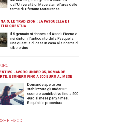
dall’Università di Macerata nell’area delle
terme di Tifernum Mataurense
NAIO, LE TRADIZIONI: LA PASQUELLA E I
TI DI QUESTUA
Il 5 gennaio si rinnova ad Ascoli Piceno e
nei dintorni l'antico rito della Pasquella:
una questua di casa in casa alla ricerca di
cibo e vino
VORO
ENTIVO LAVORO UNDER 35, DOMANDE
RTE: ESONERO FINO A 500 EURO AL MESE
Domande aperte per
stabilizzare gli under 35:
esonero contributivo fino a 500
euro al mese per 24 mesi.
Requisiti e procedura.
SE E FISCO