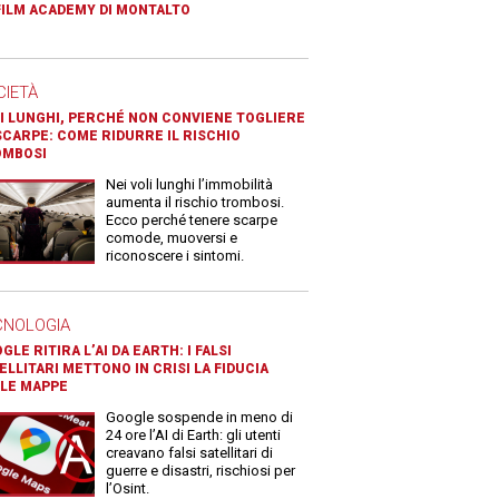
FILM ACADEMY DI MONTALTO
CIETÀ
I LUNGHI, PERCHÉ NON CONVIENE TOGLIERE
SCARPE: COME RIDURRE IL RISCHIO
OMBOSI
Nei voli lunghi l’immobilità
aumenta il rischio trombosi.
Ecco perché tenere scarpe
comode, muoversi e
riconoscere i sintomi.
CNOLOGIA
GLE RITIRA L’AI DA EARTH: I FALSI
ELLITARI METTONO IN CRISI LA FIDUCIA
LE MAPPE
Google sospende in meno di
24 ore l’AI di Earth: gli utenti
creavano falsi satellitari di
guerre e disastri, rischiosi per
l’Osint.