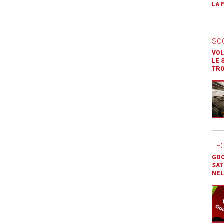
LA 
SO
VOL
LE 
TR
TE
GOO
SAT
NEL