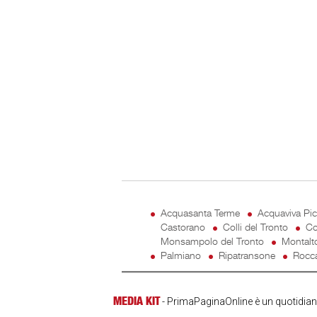
Acquasanta Terme
Acquaviva Pi
Castorano
Colli del Tronto
Co
Monsampolo del Tronto
Montalt
Palmiano
Ripatransone
Rocca
MEDIA KIT
- PrimaPaginaOnline è un quotidiano 