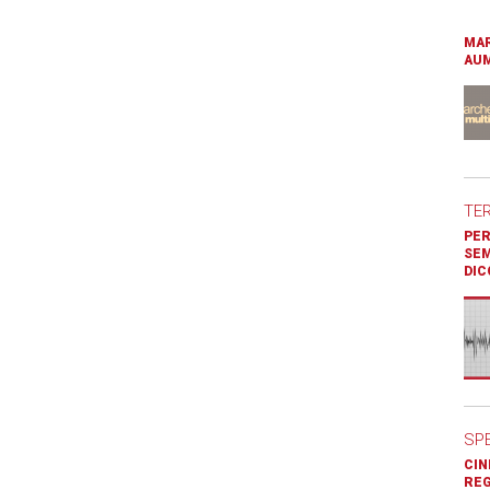
MAR
AUM
TE
PER
SEM
DIC
SP
CIN
REG