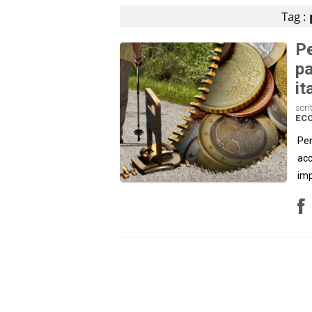
Tag :
Pe
pa
it
scri
EC
Pen
acc
imp