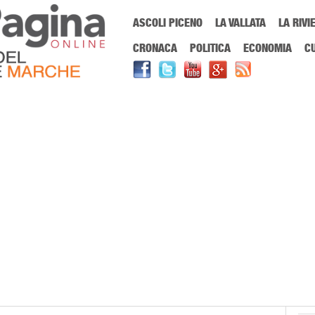
Menu Principale
ASCOLI PICENO
LA VALLATA
LA RIVI
Sei in:
PrimaPaginaOnline.it
Home
»
pensioni italia news
CRONACA
POLITICA
ECONOMIA
C