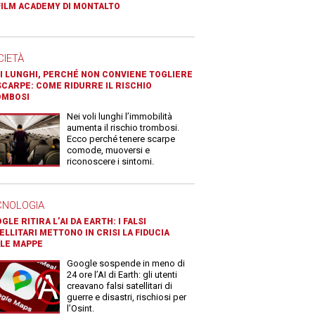
FILM ACADEMY DI MONTALTO
CIETÀ
I LUNGHI, PERCHÉ NON CONVIENE TOGLIERE
SCARPE: COME RIDURRE IL RISCHIO
OMBOSI
Nei voli lunghi l’immobilità
aumenta il rischio trombosi.
Ecco perché tenere scarpe
comode, muoversi e
riconoscere i sintomi.
CNOLOGIA
GLE RITIRA L’AI DA EARTH: I FALSI
ELLITARI METTONO IN CRISI LA FIDUCIA
LE MAPPE
Google sospende in meno di
24 ore l’AI di Earth: gli utenti
creavano falsi satellitari di
guerre e disastri, rischiosi per
l’Osint.