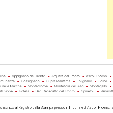
cena
Appignano del Tronto
Arquata del Tronto
Ascoli Piceno
munanza
Cossignano
Cupra Marittima
Folignano
Force
o delle Marche
Montedinove
Montefiore dell'Aso
Montegallo
fluvione
Rotella
San Benedetto del Tronto
Spinetoli
Venarot
iscritto al Registro della Stampa presso il Tribunale di Ascoli Piceno. I