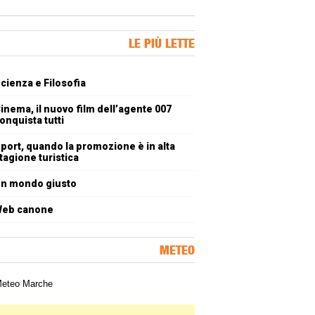
ner Slice
LE PIÙ LETTE
oli più letti
cienza e Filosofia
inema, il nuovo film dell’agente 007
onquista tutti
port, quando la promozione è in alta
tagione turistica
n mondo giusto
eb canone
METEO
a meteorologica delle Marche
ner Slice