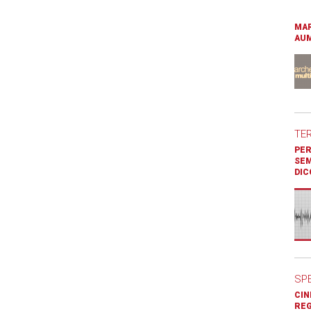
MAR
AUM
TE
PER
SEM
DIC
SP
CIN
REG