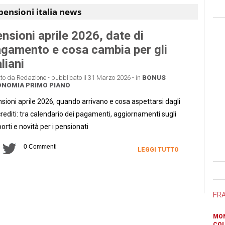
pensioni italia news
nsioni aprile 2026, date di
gamento e cosa cambia per gli
aliani
tto da Redazione - pubblicato il 31 Marzo 2026 - in
BONUS
ONOMIA
PRIMO PIANO
sioni aprile 2026, quando arrivano e cosa aspettarsi dagli
rediti: tra calendario dei pagamenti, aggiornamenti sugli
orti e novità per i pensionati
0 Commenti
LEGGI TUTTO
Ban
FR
MON
COL