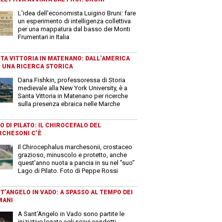
L'idea dell'economista Luigino Bruni: fare
un esperimento di intelligenza collettiva
per una mappatura dal basso dei Monti
Frumentari in Italia
TA VITTORIA IN MATENANO: DALL’AMERICA
 UNA RICERCA STORICA
Dana Fishkin, professoressa di Storia
medievale alla New York University, è a
Santa Vittoria in Matenano per ricerche
sulla presenza ebraica nelle Marche
O DI PILATO: IL CHIROCEFALO DEL
CHESONI C’È
Il Chirocephalus marchesonii, crostaceo
grazioso, minuscolo e protetto, anche
quest'anno nuota a pancia in su nel "suo"
Lago di Pilato. Foto di Peppe Rossi
T’ANGELO IN VADO: A SPASSO AL TEMPO DEI
MANI
A Sant’Angelo in Vado sono partite le
iniziative legate agli scavi condotti