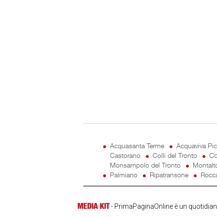
Acquasanta Terme
Acquaviva Pi
Castorano
Colli del Tronto
Co
Monsampolo del Tronto
Montalt
Palmiano
Ripatransone
Rocca
MEDIA KIT
- PrimaPaginaOnline è un quotidiano 