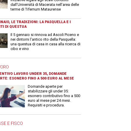
dall’Università di Macerata nell’area delle
terme di Tifernum Mataurense
NAIO, LE TRADIZIONI: LA PASQUELLA E I
TI DI QUESTUA
Il 5 gennaio si rinnova ad Ascoli Piceno e
nei dintorni l'antico rito della Pasquella:
una questua di casa in casa alla ricerca di
cibo e vino
VORO
ENTIVO LAVORO UNDER 35, DOMANDE
RTE: ESONERO FINO A 500 EURO AL MESE
Domande aperte per
stabilizzare gli under 35:
esonero contributivo fino a 500
euro al mese per 24 mesi.
Requisiti e procedura.
SE E FISCO