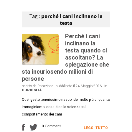
Articoli che contengono il tag selezionato
Tag :
perché i cani inclinano la
testa
Perché i cani
inclinano la
testa quando ci
ascoltano? La
spiegazione che
sta incuriosendo milioni di
persone
scritto da Redazione - pubblicato il 24 Maggio 2026 - in
CURIOSITÀ
Quel gesto tenerissimo nasconde molto più di quanto
immaginiamo: cosa dice la scienza sul
comportamento dei cani
0 Commenti
LEGGI TUTTO