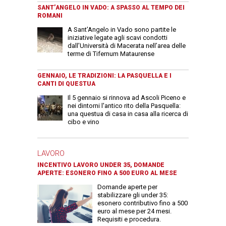
SANT’ANGELO IN VADO: A SPASSO AL TEMPO DEI
ROMANI
A Sant’Angelo in Vado sono partite le
iniziative legate agli scavi condotti
dall’Università di Macerata nell’area delle
terme di Tifernum Mataurense
GENNAIO, LE TRADIZIONI: LA PASQUELLA E I
CANTI DI QUESTUA
Il 5 gennaio si rinnova ad Ascoli Piceno e
nei dintorni l'antico rito della Pasquella:
una questua di casa in casa alla ricerca di
cibo e vino
LAVORO
INCENTIVO LAVORO UNDER 35, DOMANDE
APERTE: ESONERO FINO A 500 EURO AL MESE
Domande aperte per
stabilizzare gli under 35:
esonero contributivo fino a 500
euro al mese per 24 mesi.
Requisiti e procedura.