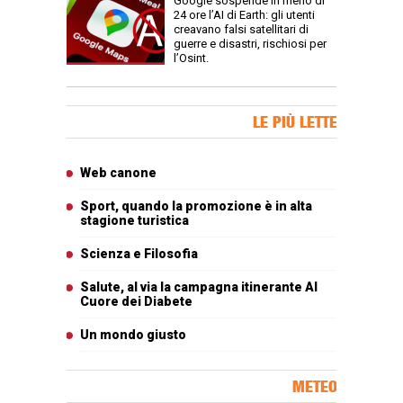
Google sospende in meno di
24 ore l’AI di Earth: gli utenti
creavano falsi satellitari di
guerre e disastri, rischiosi per
l’Osint.
Banner Slice
LE PIÙ LETTE
Articoli più letti
Web canone
Sport, quando la promozione è in alta
stagione turistica
Scienza e Filosofia
Salute, al via la campagna itinerante Al
Cuore dei Diabete
Un mondo giusto
METEO