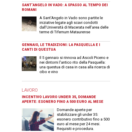
SANT’ANGELO IN VADO: A SPASSO AL TEMPO DEI
ROMANI
A Sant’Angelo in Vado sono partite le
iniziative legate agli scavi condotti
dall’Università di Macerata nell’area delle
terme di Tifernum Mataurense
GENNAIO, LE TRADIZIONI: LA PASQUELLA E I
CANTI DI QUESTUA
Il 5 gennaio si rinnova ad Ascoli Piceno e
nei dintorni l'antico rito della Pasquella:
una questua di casa in casa alla ricerca di
cibo e vino
LAVORO
INCENTIVO LAVORO UNDER 35, DOMANDE
APERTE: ESONERO FINO A 500 EURO AL MESE
Domande aperte per
stabilizzare gli under 35:
esonero contributivo fino a 500
euro al mese per 24 mesi.
Requisiti e procedura.