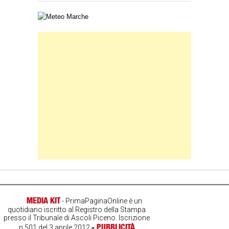
Carta meteorologica delle Marche
Banner Slice
MEDIA KIT
- PrimaPaginaOnline è un
quotidiano iscritto al Registro della Stampa
presso il Tribunale di Ascoli Piceno. Iscrizione
-
PUBBLICITÀ
n.501 del 3 aprile 2012