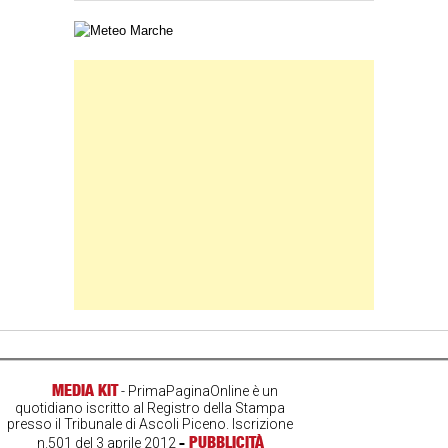
Carta meteorologica delle Marche
Banner Slice
MEDIA KIT
- PrimaPaginaOnline è un
quotidiano iscritto al Registro della Stampa
presso il Tribunale di Ascoli Piceno. Iscrizione
-
PUBBLICITÀ
n.501 del 3 aprile 2012