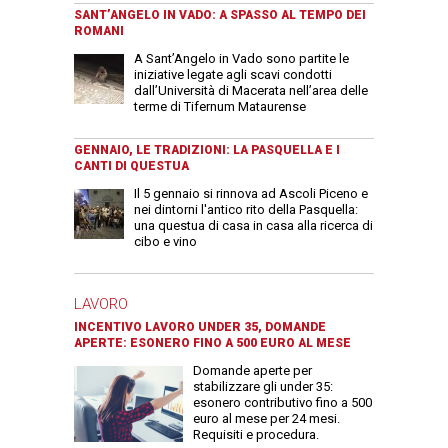
SANT’ANGELO IN VADO: A SPASSO AL TEMPO DEI
ROMANI
A Sant’Angelo in Vado sono partite le
iniziative legate agli scavi condotti
dall’Università di Macerata nell’area delle
terme di Tifernum Mataurense
GENNAIO, LE TRADIZIONI: LA PASQUELLA E I
CANTI DI QUESTUA
Il 5 gennaio si rinnova ad Ascoli Piceno e
nei dintorni l'antico rito della Pasquella:
una questua di casa in casa alla ricerca di
cibo e vino
LAVORO
INCENTIVO LAVORO UNDER 35, DOMANDE
APERTE: ESONERO FINO A 500 EURO AL MESE
Domande aperte per
stabilizzare gli under 35:
esonero contributivo fino a 500
euro al mese per 24 mesi.
Requisiti e procedura.