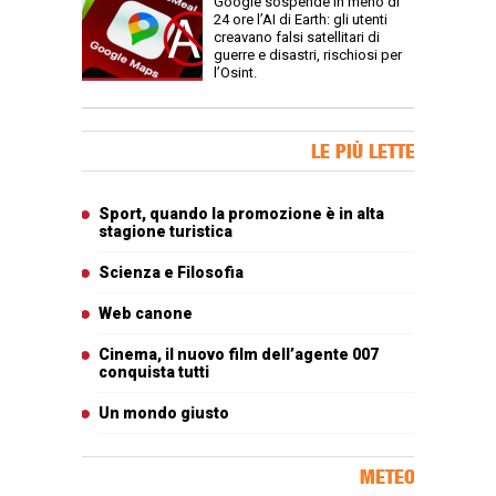
Google sospende in meno di
24 ore l’AI di Earth: gli utenti
creavano falsi satellitari di
guerre e disastri, rischiosi per
l’Osint.
Banner Slice
LE PIÙ LETTE
Articoli più letti
Sport, quando la promozione è in alta
stagione turistica
Scienza e Filosofia
Web canone
Cinema, il nuovo film dell’agente 007
conquista tutti
Un mondo giusto
METEO