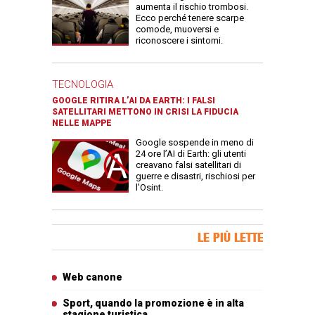
aumenta il rischio trombosi.
Ecco perché tenere scarpe
comode, muoversi e
riconoscere i sintomi.
TECNOLOGIA
GOOGLE RITIRA L’AI DA EARTH: I FALSI
SATELLITARI METTONO IN CRISI LA FIDUCIA
NELLE MAPPE
Google sospende in meno di
24 ore l’AI di Earth: gli utenti
creavano falsi satellitari di
guerre e disastri, rischiosi per
l’Osint.
Banner Slice
LE PIÙ LETTE
Articoli più letti
Web canone
Sport, quando la promozione è in alta
stagione turistica