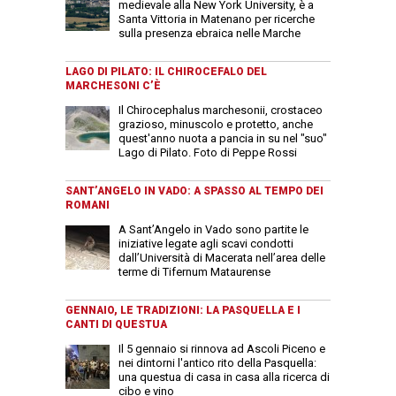
medievale alla New York University, è a
Santa Vittoria in Matenano per ricerche
sulla presenza ebraica nelle Marche
LAGO DI PILATO: IL CHIROCEFALO DEL
MARCHESONI C’È
Il Chirocephalus marchesonii, crostaceo
grazioso, minuscolo e protetto, anche
quest'anno nuota a pancia in su nel "suo"
Lago di Pilato. Foto di Peppe Rossi
SANT’ANGELO IN VADO: A SPASSO AL TEMPO DEI
ROMANI
A Sant’Angelo in Vado sono partite le
iniziative legate agli scavi condotti
dall’Università di Macerata nell’area delle
terme di Tifernum Mataurense
GENNAIO, LE TRADIZIONI: LA PASQUELLA E I
CANTI DI QUESTUA
Il 5 gennaio si rinnova ad Ascoli Piceno e
nei dintorni l'antico rito della Pasquella:
una questua di casa in casa alla ricerca di
cibo e vino