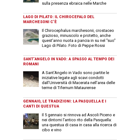
sulla presenza ebraica nelle Marche
LAGO DI PILATO: IL CHIROCEFALO DEL
MARCHESONI C’È
Il Chirocephalus marchesonii, crostaceo
grazioso, minuscolo e protetto, anche
quest'anno nuota a pancia in su nel "suo"
Lago di Pilato. Foto di Peppe Rossi
SANT’ANGELO IN VADO: A SPASSO AL TEMPO DEI
ROMANI
A Sant’Angelo in Vado sono partite le
iniziative legate agli scavi condotti
dall’Università di Macerata nell’area delle
terme di Tifernum Mataurense
GENNAIO, LE TRADIZIONI: LA PASQUELLA E I
CANTI DI QUESTUA
Il 5 gennaio si rinnova ad Ascoli Piceno e
nei dintorni l'antico rito della Pasquella:
una questua di casa in casa alla ricerca di
cibo e vino