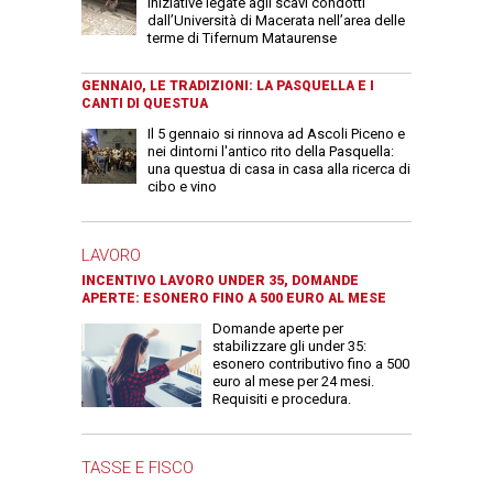
iniziative legate agli scavi condotti
dall’Università di Macerata nell’area delle
terme di Tifernum Mataurense
GENNAIO, LE TRADIZIONI: LA PASQUELLA E I
CANTI DI QUESTUA
Il 5 gennaio si rinnova ad Ascoli Piceno e
nei dintorni l'antico rito della Pasquella:
una questua di casa in casa alla ricerca di
cibo e vino
LAVORO
INCENTIVO LAVORO UNDER 35, DOMANDE
APERTE: ESONERO FINO A 500 EURO AL MESE
Domande aperte per
stabilizzare gli under 35:
esonero contributivo fino a 500
euro al mese per 24 mesi.
Requisiti e procedura.
TASSE E FISCO