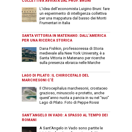
COLLETTIVA AVVIATA DAL PROF. BRUNI
L'idea dell'economista Luigino Bruni: fare
un esperimento di intelligenza collettiva
per una mappatura dal basso dei Monti
Frumentari in Italia
SANTA VITTORIA IN MATENANO: DALL’AMERICA
PER UNA RICERCA STORICA
Dana Fishkin, professoressa di Storia
medievale alla New York University, è a
Santa Vittoria in Matenano per ricerche
sulla presenza ebraica nelle Marche
LAGO DI PILATO: IL CHIROCEFALO DEL
MARCHESONI C’È
Il Chirocephalus marchesonii, crostaceo
grazioso, minuscolo e protetto, anche
quest'anno nuota a pancia in su nel "suo"
Lago di Pilato. Foto di Peppe Rossi
SANT’ANGELO IN VADO: A SPASSO AL TEMPO DEI
ROMANI
A Sant’Angelo in Vado sono partite le