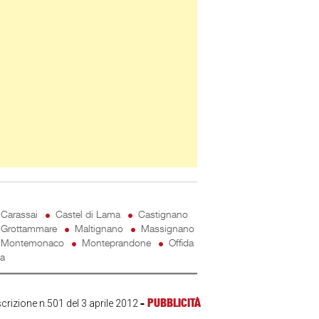
Carassai
Castel di Lama
Castignano
Grottammare
Maltignano
Massignano
Montemonaco
Monteprandone
Offida
ta
-
PUBBLICITÀ
scrizione n.501 del 3 aprile 2012