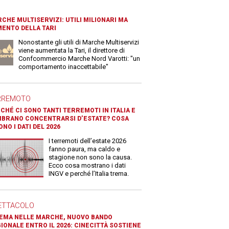
CHE MULTISERVIZI: UTILI MILIONARI MA
ENTO DELLA TARI
Nonostante gli utili di Marche Multiservizi
viene aumentata la Tari, il direttore di
Confcommercio Marche Nord Varotti: "un
comportamento inaccettabile"
RREMOTO
CHÉ CI SONO TANTI TERREMOTI IN ITALIA E
BRANO CONCENTRARSI D’ESTATE? COSA
ONO I DATI DEL 2026
I terremoti dell’estate 2026
fanno paura, ma caldo e
stagione non sono la causa.
Ecco cosa mostrano i dati
INGV e perché l’Italia trema.
ETTACOLO
EMA NELLE MARCHE, NUOVO BANDO
IONALE ENTRO IL 2026: CINECITTÀ SOSTIENE