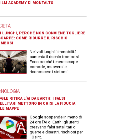
FILM ACADEMY DI MONTALTO
CIETÀ
I LUNGHI, PERCHÉ NON CONVIENE TOGLIERE
SCARPE: COME RIDURRE IL RISCHIO
OMBOSI
Nei voli lunghi l’immobilità
aumenta il rischio trombosi.
Ecco perché tenere scarpe
comode, muoversi e
riconoscere i sintomi.
CNOLOGIA
GLE RITIRA L’AI DA EARTH: I FALSI
ELLITARI METTONO IN CRISI LA FIDUCIA
LE MAPPE
Google sospende in meno di
24 ore l’AI di Earth: gli utenti
creavano falsi satellitari di
guerre e disastri, rischiosi per
l’Osint.