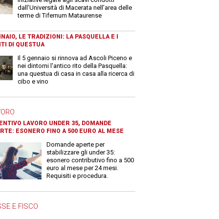
dall’Università di Macerata nell’area delle
terme di Tifernum Mataurense
NAIO, LE TRADIZIONI: LA PASQUELLA E I
TI DI QUESTUA
Il 5 gennaio si rinnova ad Ascoli Piceno e
nei dintorni l'antico rito della Pasquella:
una questua di casa in casa alla ricerca di
cibo e vino
VORO
ENTIVO LAVORO UNDER 35, DOMANDE
RTE: ESONERO FINO A 500 EURO AL MESE
Domande aperte per
stabilizzare gli under 35:
esonero contributivo fino a 500
euro al mese per 24 mesi.
Requisiti e procedura.
SE E FISCO