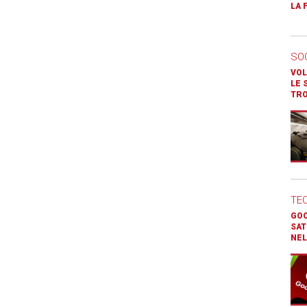
LA 
SO
VOL
LE 
TR
TE
GOO
SAT
NEL