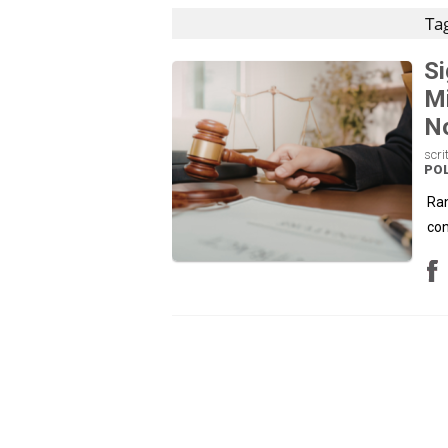
Ta
Si
Mi
No
scri
POL
Ran
con