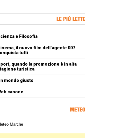
ner Slice
LE PIÙ LETTE
oli più letti
cienza e Filosofia
inema, il nuovo film dell’agente 007
onquista tutti
port, quando la promozione è in alta
tagione turistica
n mondo giusto
eb canone
METEO
a meteorologica delle Marche
ner Slice