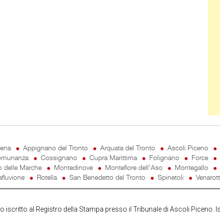
cena
Appignano del Tronto
Arquata del Tronto
Ascoli Piceno
munanza
Cossignano
Cupra Marittima
Folignano
Force
o delle Marche
Montedinove
Montefiore dell'Aso
Montegallo
fluvione
Rotella
San Benedetto del Tronto
Spinetoli
Venarot
iscritto al Registro della Stampa presso il Tribunale di Ascoli Piceno. I