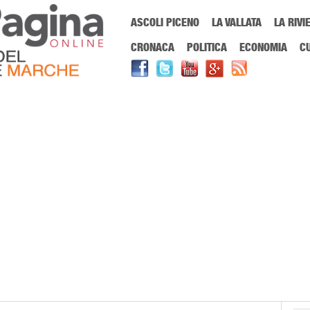
Menu Principale
ASCOLI PICENO
LA VALLATA
LA RIVI
Sei in:
PrimaPaginaOnline.it
Home
»
ranucci nordio
CRONACA
POLITICA
ECONOMIA
C