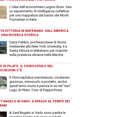
L'idea dell'economista Luigino Bruni: fare
un esperimento di intelligenza collettiva
per una mappatura dal basso dei Monti
Frumentari in Italia
TA VITTORIA IN MATENANO: DALL’AMERICA
 UNA RICERCA STORICA
Dana Fishkin, professoressa di Storia
medievale alla New York University, è a
Santa Vittoria in Matenano per ricerche
sulla presenza ebraica nelle Marche
O DI PILATO: IL CHIROCEFALO DEL
CHESONI C’È
Il Chirocephalus marchesonii, crostaceo
grazioso, minuscolo e protetto, anche
quest'anno nuota a pancia in su nel "suo"
Lago di Pilato. Foto di Peppe Rossi
T’ANGELO IN VADO: A SPASSO AL TEMPO DEI
MANI
A Sant’Angelo in Vado sono partite le
iniziative legate agli scavi condotti