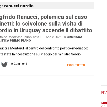
g :
ranucci nordio
gfrido Ranucci, polemica sul caso
netti: lo scivolone sulla visita di
rdio in Uruguay accende il dibattito
tto da Redazione - pubblicato il 30 Aprile 2026 - in
CRONACA
ITICA
PRIMO PIANO
ucci e Montaruli al centro del confronto politico-mediatico:
testata la ricostruzione sul viaggio del ministro Nordio
0 Commenti
LEGGI TUTTO
Ban
FR
MON
COL