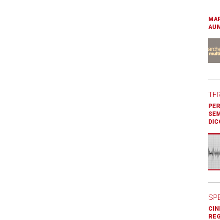
MAR
AUM
TE
PER
SEM
DIC
SP
CIN
REG