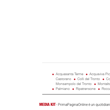
Acquasanta Terme
Acquaviva Pi
Castorano
Colli del Tronto
Co
Monsampolo del Tronto
Montalt
Palmiano
Ripatransone
Rocca
MEDIA KIT
- PrimaPaginaOnline è un quotidiano 