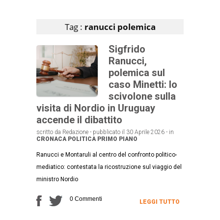
Articoli che contengono il tag selezionato
Tag :
ranucci polemica
Sigfrido
Ranucci,
polemica sul
caso Minetti: lo
scivolone sulla
visita di Nordio in Uruguay
accende il dibattito
scritto da Redazione - pubblicato il 30 Aprile 2026 - in
CRONACA
POLITICA
PRIMO PIANO
Ranucci e Montaruli al centro del confronto politico-
mediatico: contestata la ricostruzione sul viaggio del
ministro Nordio
0 Commenti
LEGGI TUTTO