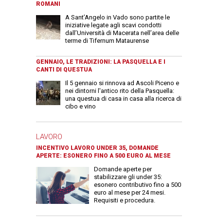
ROMANI
A Sant’Angelo in Vado sono partite le
iniziative legate agli scavi condotti
dall’Università di Macerata nell’area delle
terme di Tifernum Mataurense
GENNAIO, LE TRADIZIONI: LA PASQUELLA E I
CANTI DI QUESTUA
Il 5 gennaio si rinnova ad Ascoli Piceno e
nei dintorni l'antico rito della Pasquella:
una questua di casa in casa alla ricerca di
cibo e vino
LAVORO
INCENTIVO LAVORO UNDER 35, DOMANDE
APERTE: ESONERO FINO A 500 EURO AL MESE
Domande aperte per
stabilizzare gli under 35:
esonero contributivo fino a 500
euro al mese per 24 mesi.
Requisiti e procedura.