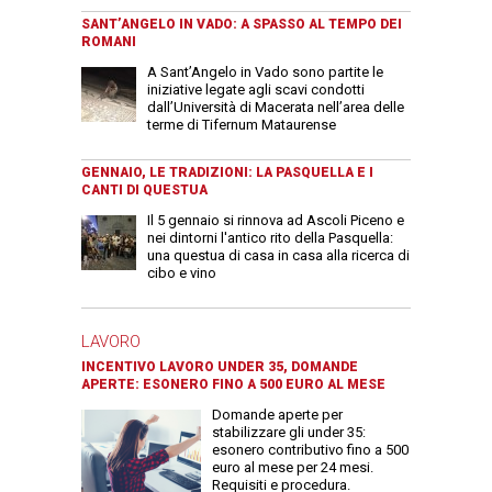
SANT’ANGELO IN VADO: A SPASSO AL TEMPO DEI
ROMANI
A Sant’Angelo in Vado sono partite le
iniziative legate agli scavi condotti
dall’Università di Macerata nell’area delle
terme di Tifernum Mataurense
GENNAIO, LE TRADIZIONI: LA PASQUELLA E I
CANTI DI QUESTUA
Il 5 gennaio si rinnova ad Ascoli Piceno e
nei dintorni l'antico rito della Pasquella:
una questua di casa in casa alla ricerca di
cibo e vino
LAVORO
INCENTIVO LAVORO UNDER 35, DOMANDE
APERTE: ESONERO FINO A 500 EURO AL MESE
Domande aperte per
stabilizzare gli under 35:
esonero contributivo fino a 500
euro al mese per 24 mesi.
Requisiti e procedura.