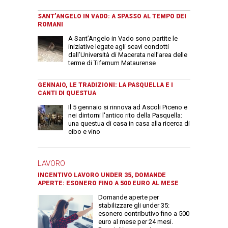
SANT’ANGELO IN VADO: A SPASSO AL TEMPO DEI
ROMANI
A Sant’Angelo in Vado sono partite le
iniziative legate agli scavi condotti
dall’Università di Macerata nell’area delle
terme di Tifernum Mataurense
GENNAIO, LE TRADIZIONI: LA PASQUELLA E I
CANTI DI QUESTUA
Il 5 gennaio si rinnova ad Ascoli Piceno e
nei dintorni l'antico rito della Pasquella:
una questua di casa in casa alla ricerca di
cibo e vino
LAVORO
INCENTIVO LAVORO UNDER 35, DOMANDE
APERTE: ESONERO FINO A 500 EURO AL MESE
Domande aperte per
stabilizzare gli under 35:
esonero contributivo fino a 500
euro al mese per 24 mesi.