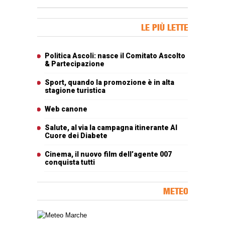
Banner Slice
LE PIÙ LETTE
Articoli più letti
Politica Ascoli: nasce il Comitato Ascolto
& Partecipazione
Sport, quando la promozione è in alta
stagione turistica
Web canone
Salute, al via la campagna itinerante Al
Cuore dei Diabete
Cinema, il nuovo film dell’agente 007
conquista tutti
METEO
Carta meteorologica delle Marche