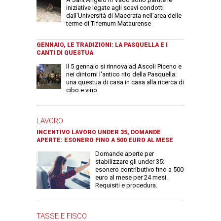
iniziative legate agli scavi condotti
dall’Università di Macerata nell’area delle
terme di Tifernum Mataurense
GENNAIO, LE TRADIZIONI: LA PASQUELLA E I
CANTI DI QUESTUA
Il 5 gennaio si rinnova ad Ascoli Piceno e
nei dintorni l'antico rito della Pasquella:
una questua di casa in casa alla ricerca di
cibo e vino
LAVORO
INCENTIVO LAVORO UNDER 35, DOMANDE
APERTE: ESONERO FINO A 500 EURO AL MESE
Domande aperte per
stabilizzare gli under 35:
esonero contributivo fino a 500
euro al mese per 24 mesi.
Requisiti e procedura.
TASSE E FISCO