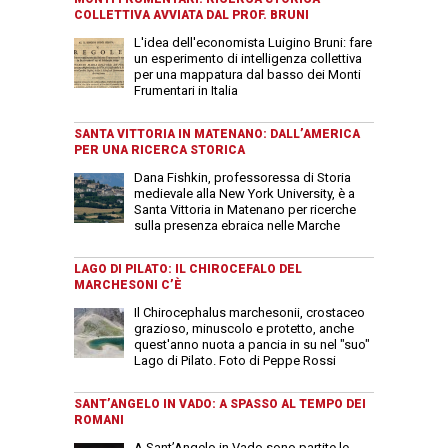
COLLETTIVA AVVIATA DAL PROF. BRUNI
L'idea dell'economista Luigino Bruni: fare
un esperimento di intelligenza collettiva
per una mappatura dal basso dei Monti
Frumentari in Italia
SANTA VITTORIA IN MATENANO: DALL’AMERICA
PER UNA RICERCA STORICA
Dana Fishkin, professoressa di Storia
medievale alla New York University, è a
Santa Vittoria in Matenano per ricerche
sulla presenza ebraica nelle Marche
LAGO DI PILATO: IL CHIROCEFALO DEL
MARCHESONI C’È
Il Chirocephalus marchesonii, crostaceo
grazioso, minuscolo e protetto, anche
quest'anno nuota a pancia in su nel "suo"
Lago di Pilato. Foto di Peppe Rossi
SANT’ANGELO IN VADO: A SPASSO AL TEMPO DEI
ROMANI
A Sant’Angelo in Vado sono partite le