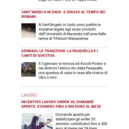
SANT’ANGELO IN VADO: A SPASSO AL TEMPO DEI
ROMANI
A Sant’Angelo in Vado sono partite le
iniziative legate agli scavi condotti
dall’Università di Macerata nell’area delle
terme di Tifernum Mataurense
GENNAIO, LE TRADIZIONI: LA PASQUELLA E I
CANTI DI QUESTUA
Il 5 gennaio si rinnova ad Ascoli Piceno e
nei dintorni l'antico rito della Pasquella:
una questua di casa in casa alla ricerca di
cibo e vino
LAVORO
INCENTIVO LAVORO UNDER 35, DOMANDE
APERTE: ESONERO FINO A 500 EURO AL MESE
Domande aperte per
stabilizzare gli under 35:
esonero contributivo fino a 500
euro al mese per 24 mesi.