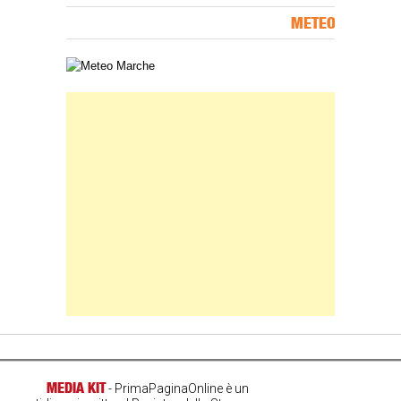
METEO
Carta meteorologica delle Marche
Banner Slice
MEDIA KIT
- PrimaPaginaOnline è un