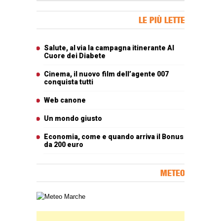
Banner Slice
LE PIÙ LETTE
Articoli più letti
Salute, al via la campagna itinerante Al
Cuore dei Diabete
Cinema, il nuovo film dell’agente 007
conquista tutti
Web canone
Un mondo giusto
Economia, come e quando arriva il Bonus
da 200 euro
METEO
Carta meteorologica delle Marche
Banner Slice