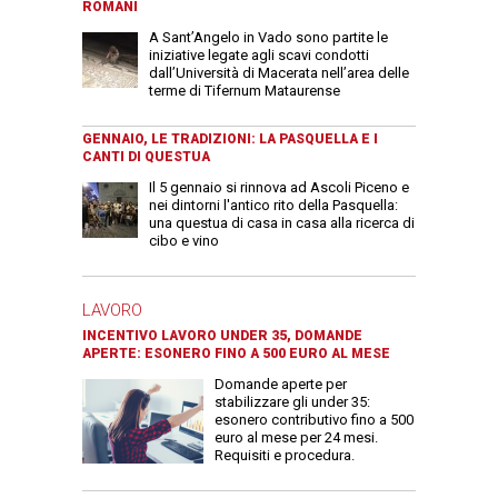
ROMANI
A Sant’Angelo in Vado sono partite le
iniziative legate agli scavi condotti
dall’Università di Macerata nell’area delle
terme di Tifernum Mataurense
GENNAIO, LE TRADIZIONI: LA PASQUELLA E I
CANTI DI QUESTUA
Il 5 gennaio si rinnova ad Ascoli Piceno e
nei dintorni l'antico rito della Pasquella:
una questua di casa in casa alla ricerca di
cibo e vino
LAVORO
INCENTIVO LAVORO UNDER 35, DOMANDE
APERTE: ESONERO FINO A 500 EURO AL MESE
Domande aperte per
stabilizzare gli under 35:
esonero contributivo fino a 500
euro al mese per 24 mesi.
Requisiti e procedura.