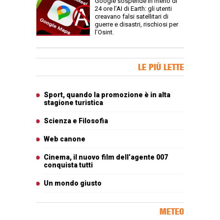
Google sospende in meno di
24 ore l’AI di Earth: gli utenti
creavano falsi satellitari di
guerre e disastri, rischiosi per
l’Osint.
Banner Slice
LE PIÙ LETTE
Articoli più letti
Sport, quando la promozione è in alta
stagione turistica
Scienza e Filosofia
Web canone
Cinema, il nuovo film dell’agente 007
conquista tutti
Un mondo giusto
METEO