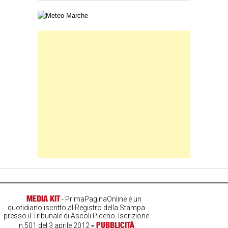
Carta meteorologica delle Marche
Banner Slice
MEDIA KIT
- PrimaPaginaOnline è un
quotidiano iscritto al Registro della Stampa
presso il Tribunale di Ascoli Piceno. Iscrizione
-
PUBBLICITÀ
n.501 del 3 aprile 2012