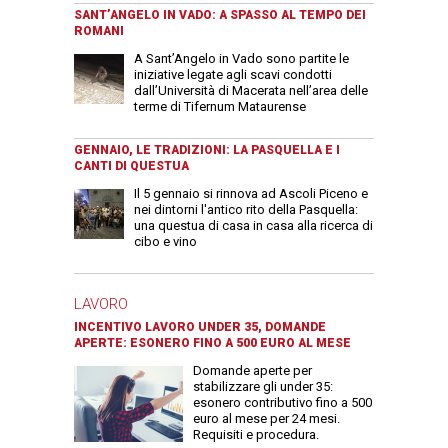
SANT’ANGELO IN VADO: A SPASSO AL TEMPO DEI
ROMANI
A Sant’Angelo in Vado sono partite le
iniziative legate agli scavi condotti
dall’Università di Macerata nell’area delle
terme di Tifernum Mataurense
GENNAIO, LE TRADIZIONI: LA PASQUELLA E I
CANTI DI QUESTUA
Il 5 gennaio si rinnova ad Ascoli Piceno e
nei dintorni l'antico rito della Pasquella:
una questua di casa in casa alla ricerca di
cibo e vino
LAVORO
INCENTIVO LAVORO UNDER 35, DOMANDE
APERTE: ESONERO FINO A 500 EURO AL MESE
Domande aperte per
stabilizzare gli under 35:
esonero contributivo fino a 500
euro al mese per 24 mesi.
Requisiti e procedura.