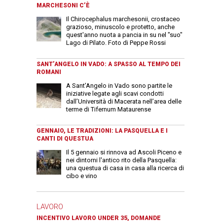
MARCHESONI C’È
Il Chirocephalus marchesonii, crostaceo
grazioso, minuscolo e protetto, anche
quest'anno nuota a pancia in su nel "suo"
Lago di Pilato. Foto di Peppe Rossi
SANT’ANGELO IN VADO: A SPASSO AL TEMPO DEI
ROMANI
A Sant’Angelo in Vado sono partite le
iniziative legate agli scavi condotti
dall’Università di Macerata nell’area delle
terme di Tifernum Mataurense
GENNAIO, LE TRADIZIONI: LA PASQUELLA E I
CANTI DI QUESTUA
Il 5 gennaio si rinnova ad Ascoli Piceno e
nei dintorni l'antico rito della Pasquella:
una questua di casa in casa alla ricerca di
cibo e vino
LAVORO
INCENTIVO LAVORO UNDER 35, DOMANDE