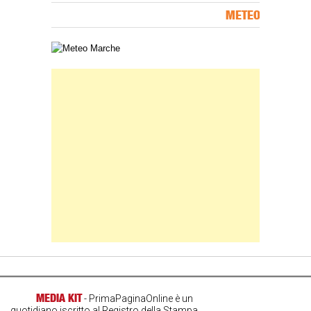
METEO
Carta meteorologica delle Marche
Banner Slice
MEDIA KIT
- PrimaPaginaOnline è un
quotidiano iscritto al Registro della Stampa