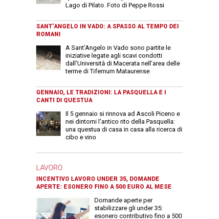
Lago di Pilato. Foto di Peppe Rossi
SANT’ANGELO IN VADO: A SPASSO AL TEMPO DEI
ROMANI
A Sant’Angelo in Vado sono partite le
iniziative legate agli scavi condotti
dall’Università di Macerata nell’area delle
terme di Tifernum Mataurense
GENNAIO, LE TRADIZIONI: LA PASQUELLA E I
CANTI DI QUESTUA
Il 5 gennaio si rinnova ad Ascoli Piceno e
nei dintorni l'antico rito della Pasquella:
una questua di casa in casa alla ricerca di
cibo e vino
LAVORO
INCENTIVO LAVORO UNDER 35, DOMANDE
APERTE: ESONERO FINO A 500 EURO AL MESE
Domande aperte per
stabilizzare gli under 35:
esonero contributivo fino a 500