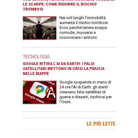
LE SCARPE: COME RIDURRE IL RISCHIO
TROMBOSI
Nei voli lunghi l’immobilità
aumenta il rischio trombosi.
Ecco perché tenere scarpe
comode, muoversi e
riconoscere i sintomi.
TECNOLOGIA
GOOGLE RITIRA L’AI DA EARTH: I FALSI
SATELLITARI METTONO IN CRISI LA FIDUCIA
NELLE MAPPE
Google sospende in meno di
24 ore l’AI di Earth: gli utenti
creavano falsi satellitari di
guerre e disastri, rischiosi per
l’Osint.
Banner Slice
LE PIÙ LETTE
Articoli più letti