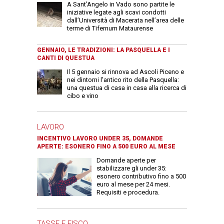
A Sant’Angelo in Vado sono partite le
iniziative legate agli scavi condotti
dall’Università di Macerata nell’area delle
terme di Tifernum Mataurense
GENNAIO, LE TRADIZIONI: LA PASQUELLA E I
CANTI DI QUESTUA
Il 5 gennaio si rinnova ad Ascoli Piceno e
nei dintorni l'antico rito della Pasquella:
una questua di casa in casa alla ricerca di
cibo e vino
LAVORO
INCENTIVO LAVORO UNDER 35, DOMANDE
APERTE: ESONERO FINO A 500 EURO AL MESE
Domande aperte per
stabilizzare gli under 35:
esonero contributivo fino a 500
euro al mese per 24 mesi.
Requisiti e procedura.
TASSE E FISCO