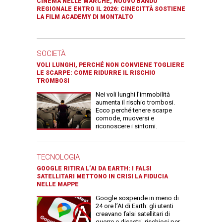
CINEMA NELLE MARCHE, NUOVO BANDO
REGIONALE ENTRO IL 2026: CINECITTÀ SOSTIENE
LA FILM ACADEMY DI MONTALTO
SOCIETÀ
VOLI LUNGHI, PERCHÉ NON CONVIENE TOGLIERE
LE SCARPE: COME RIDURRE IL RISCHIO
TROMBOSI
Nei voli lunghi l’immobilità
aumenta il rischio trombosi.
Ecco perché tenere scarpe
comode, muoversi e
riconoscere i sintomi.
TECNOLOGIA
GOOGLE RITIRA L’AI DA EARTH: I FALSI
SATELLITARI METTONO IN CRISI LA FIDUCIA
NELLE MAPPE
Google sospende in meno di
24 ore l’AI di Earth: gli utenti
creavano falsi satellitari di
guerre e disastri, rischiosi per