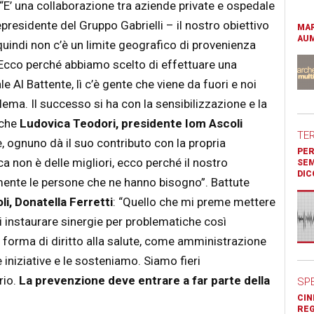
 “E’ una collaborazione tra aziende private e ospedale
cepresidente del Gruppo Gabrielli – il nostro obiettivo
MAR
AUM
 quindi non c’è un limite geografico di provenienza
. Ecco perché abbiamo scelto di effettuare una
 Al Battente, lì c’è gente che viene da fuori e noi
ma. Il successo si ha con la sensibilizzazione e la
nche
Ludovica Teodori, presidente Iom Ascoli
TE
, ognuno dà il suo contributo con la propria
PER
non è delle migliori, ecco perché il nostro
SEM
DIC
amente le persone che ne hanno bisogno”. Battute
li, Donatella Ferretti
: “Quello che mi preme mettere
 di instaurare sinergie per problematiche così
 forma di diritto alla salute, come amministrazione
iniziative e le sosteniamo. Siamo fieri
rio.
La prevenzione deve entrare a far parte della
SP
CIN
REG