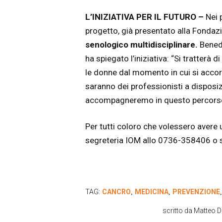
L’INIZIATIVA PER IL FUTURO –
Nei 
progetto, già presentato alla Fondazi
senologico multidisciplinare.
Benede
ha spiegato l’iniziativa: “Si tratterà
le donne dal momento in cui si accorgo
saranno dei professionisti a disposi
accompagneremo in questo percorso
Per tutti coloro che volessero avere u
segreteria IOM allo 0736-358406 o sc
TAG:
CANCRO
MEDICINA
PREVENZIONE
,
,
scritto da
Matteo D