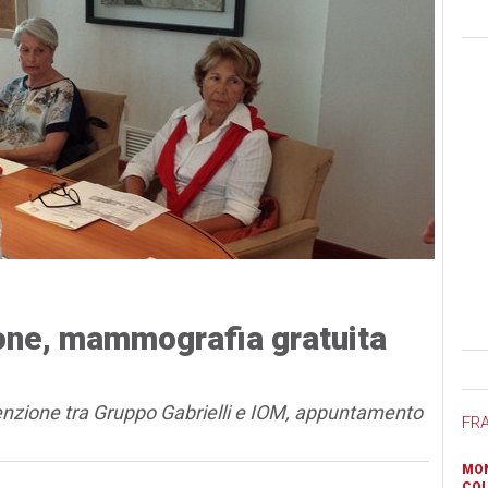
one, mammografia gratuita
Ban
enzione tra Gruppo Gabrielli e IOM, appuntamento
FR
MON
COL