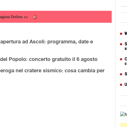
Ban
agina Online
su
Artic
W
’apertura ad Ascoli: programma, date e
S
s
 del Popolo: concerto gratuito il 6 agosto
C
c
 deroga nel cratere sismico: cosa cambia per
S
U
Cart
Ban