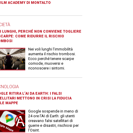
FILM ACADEMY DI MONTALTO
CIETÀ
I LUNGHI, PERCHÉ NON CONVIENE TOGLIERE
SCARPE: COME RIDURRE IL RISCHIO
OMBOSI
Nei voli lunghi l’immobilità
aumenta il rischio trombosi.
Ecco perché tenere scarpe
comode, muoversi e
riconoscere i sintomi.
CNOLOGIA
GLE RITIRA L’AI DA EARTH: I FALSI
ELLITARI METTONO IN CRISI LA FIDUCIA
LE MAPPE
Google sospende in meno di
24 ore l’AI di Earth: gli utenti
creavano falsi satellitari di
guerre e disastri, rischiosi per
l’Osint.