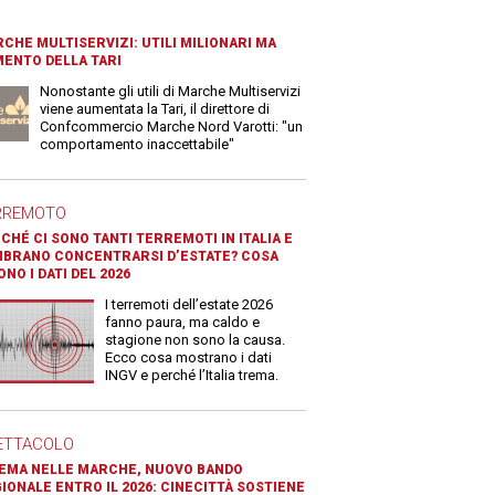
CHE MULTISERVIZI: UTILI MILIONARI MA
ENTO DELLA TARI
Nonostante gli utili di Marche Multiservizi
viene aumentata la Tari, il direttore di
Confcommercio Marche Nord Varotti: "un
comportamento inaccettabile"
RREMOTO
CHÉ CI SONO TANTI TERREMOTI IN ITALIA E
BRANO CONCENTRARSI D’ESTATE? COSA
ONO I DATI DEL 2026
I terremoti dell’estate 2026
fanno paura, ma caldo e
stagione non sono la causa.
Ecco cosa mostrano i dati
INGV e perché l’Italia trema.
ETTACOLO
EMA NELLE MARCHE, NUOVO BANDO
IONALE ENTRO IL 2026: CINECITTÀ SOSTIENE