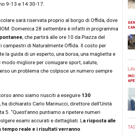
anno 9-13 e 14:30-17.
colare sarà riservata proprio al borgo di Offida, dove
GEN
CAN
o IOM. Domenica 28 settembre è infatti in programma
 spontanee
, che partirà alle ore 10 da Piazza del
ri campestri di Naturalmente Offida. Il costo per
te la guida di un esperto, una borsa, una maglietta e
Il modo migliore per coniugare sport, salute,
LA
 verso un problema che colpisce un numero sempre
INC
APE
orso anno siamo riusciti a eseguire
130
”, ha dichiarato Carlo Marinucci, direttore dell’Unità
sta 5. “Quest’anno puntiamo a ripetere numeri
lgere esami accurati e dettagliati. L
a risposta alle
TAS
 tempo reale e i risultati verranno