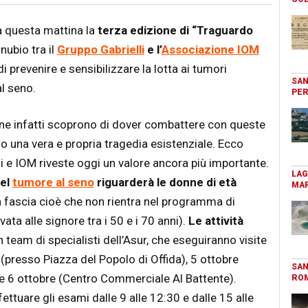
 questa mattina la
terza edizione di “Traguardo
nnubio tra il
Gruppo Gabrielli
e l’
Associazione IOM
i prevenire e sensibilizzare la lotta ai tumori
SAN
al seno.
PER
e infatti scoprono di dover combattere con queste
o una vera e propria tragedia esistenziale. Ecco
li e IOM riveste oggi un valore ancora più importante.
LAG
el
tumore al seno
riguarderà le donne di età
MAR
 fascia cioè che non rientra nel programma di
ata alle signore tra i 50 e i 70 anni).
Le attività
 team di specialisti dell’Asur, che eseguiranno visite
presso Piazza del Popolo di Offida), 5 ottobre
SAN
 e 6 ottobre (Centro Commerciale Al Battente).
RO
ttuare gli esami dalle 9 alle 12:30 e dalle 15 alle