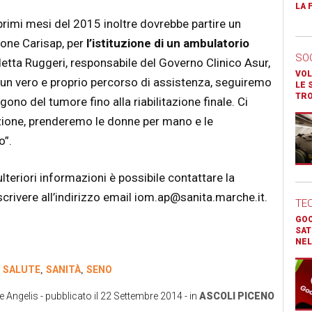
LA 
primi mesi del 2015 inoltre dovrebbe partire un
one Carisap, per
l’istituzione di un ambulatorio
SO
tta Ruggeri, responsabile del Governo Clinico Asur,
VOL
 di un vero e proprio percorso di assistenza, seguiremo
LE 
TR
no del tumore fino alla riabilitazione finale. Ci
zione, prenderemo le donne per mano e le
”.
lteriori informazioni è possibile contattare la
rivere all’indirizzo email iom.ap@sanita.marche.it.
TE
GOO
SAT
NEL
SALUTE
SANITÀ
SENO
,
,
,
e Angelis
- pubblicato il
22 Settembre 2014
- in
ASCOLI PICENO