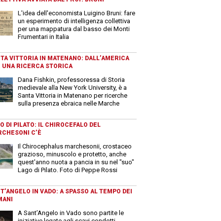
L'idea dell'economista Luigino Bruni: fare
un esperimento di intelligenza collettiva
per una mappatura dal basso dei Monti
Frumentari in Italia
TA VITTORIA IN MATENANO: DALL’AMERICA
 UNA RICERCA STORICA
Dana Fishkin, professoressa di Storia
medievale alla New York University, è a
Santa Vittoria in Matenano per ricerche
sulla presenza ebraica nelle Marche
O DI PILATO: IL CHIROCEFALO DEL
CHESONI C’È
Il Chirocephalus marchesonii, crostaceo
grazioso, minuscolo e protetto, anche
quest'anno nuota a pancia in su nel "suo"
Lago di Pilato. Foto di Peppe Rossi
T’ANGELO IN VADO: A SPASSO AL TEMPO DEI
MANI
A Sant’Angelo in Vado sono partite le
iniziative legate agli scavi condotti