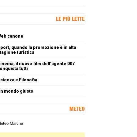
ner Slice
LE PIÙ LETTE
oli più letti
eb canone
port, quando la promozione è in alta
tagione turistica
inema, il nuovo film dell’agente 007
onquista tutti
cienza e Filosofia
n mondo giusto
METEO
a meteorologica delle Marche
ner Slice