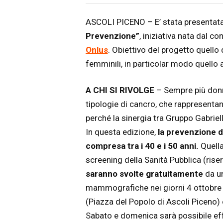
Articolo
Testo articolo principale
ASCOLI PICENO – E’ stata presentata
Prevenzione”
, iniziativa nata dal co
Onlus
. Obiettivo del progetto quello d
femminili, in particolar modo quello 
A CHI SI RIVOLGE
– Sempre più donn
tipologie di cancro, che rappresentan
perché la sinergia tra Gruppo Gabriel
In questa edizione,
la prevenzione d
compresa tra i 40 e i 50 anni.
Quella
screening della Sanità Pubblica (riserv
saranno svolte gratuitamente
da un
mammografiche nei giorni 4 ottobre (
(Piazza del Popolo di Ascoli Piceno)
Sabato e domenica sarà possibile effe