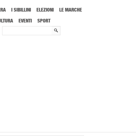
ERA
I SIBILLINI
ELEZIONI
LE MARCHE
ione, mammografia gratuita ad Ascoli e Offida
ULTURA
EVENTI
SPORT