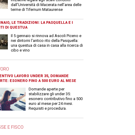
dall’Università di Macerata nell’area delle
terme di Tifernum Mataurense
NAIO, LE TRADIZIONI: LA PASQUELLA E I
TI DI QUESTUA
Il 5 gennaio si rinnova ad Ascoli Piceno e
nei dintorni l'antico rito della Pasquella:
una questua di casa in casa alla ricerca di
cibo e vino
VORO
ENTIVO LAVORO UNDER 35, DOMANDE
RTE: ESONERO FINO A 500 EURO AL MESE
Domande aperte per
stabilizzare gli under 35:
esonero contributivo fino a 500
euro al mese per 24 mesi.
Requisiti e procedura.
SE E FISCO