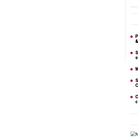
Ban
Artic
P
&
S
s
W
S
C
C
c
Cart