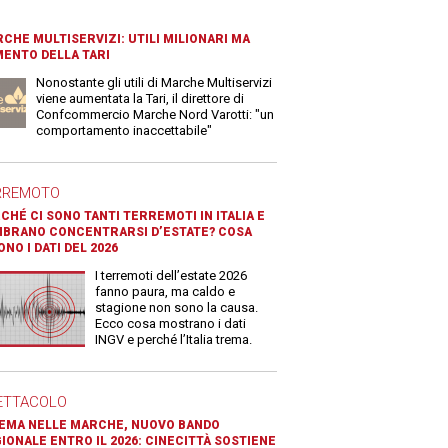
CHE MULTISERVIZI: UTILI MILIONARI MA
ENTO DELLA TARI
Nonostante gli utili di Marche Multiservizi
viene aumentata la Tari, il direttore di
Confcommercio Marche Nord Varotti: "un
comportamento inaccettabile"
RREMOTO
CHÉ CI SONO TANTI TERREMOTI IN ITALIA E
BRANO CONCENTRARSI D’ESTATE? COSA
ONO I DATI DEL 2026
I terremoti dell’estate 2026
fanno paura, ma caldo e
stagione non sono la causa.
Ecco cosa mostrano i dati
INGV e perché l’Italia trema.
ETTACOLO
EMA NELLE MARCHE, NUOVO BANDO
IONALE ENTRO IL 2026: CINECITTÀ SOSTIENE