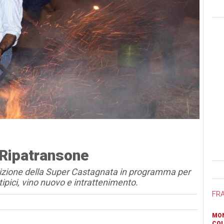
 Ripatransone
Ban
dizione della Super Castagnata in programma per
ipici, vino nuovo e intrattenimento.
FR
MON
COL