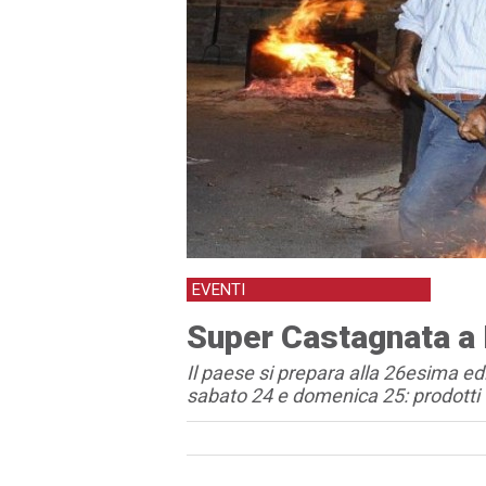
EVENTI
Super Castagnata a
Il paese si prepara alla 26esima e
sabato 24 e domenica 25: prodotti t
Articolo
Testo articolo principale