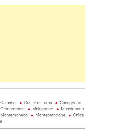
ner Slice
Carassai
Castel di Lama
Castignano
Grottammare
Maltignano
Massignano
Montemonaco
Monteprandone
Offida
ta