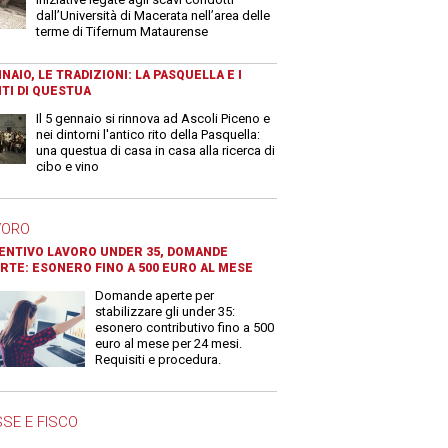
dall’Università di Macerata nell’area delle
terme di Tifernum Mataurense
NAIO, LE TRADIZIONI: LA PASQUELLA E I
TI DI QUESTUA
Il 5 gennaio si rinnova ad Ascoli Piceno e
nei dintorni l'antico rito della Pasquella:
una questua di casa in casa alla ricerca di
cibo e vino
VORO
ENTIVO LAVORO UNDER 35, DOMANDE
RTE: ESONERO FINO A 500 EURO AL MESE
Domande aperte per
stabilizzare gli under 35:
esonero contributivo fino a 500
euro al mese per 24 mesi.
Requisiti e procedura.
SE E FISCO