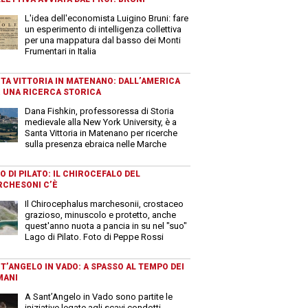
L'idea dell'economista Luigino Bruni: fare
un esperimento di intelligenza collettiva
per una mappatura dal basso dei Monti
Frumentari in Italia
TA VITTORIA IN MATENANO: DALL’AMERICA
 UNA RICERCA STORICA
Dana Fishkin, professoressa di Storia
medievale alla New York University, è a
Santa Vittoria in Matenano per ricerche
sulla presenza ebraica nelle Marche
O DI PILATO: IL CHIROCEFALO DEL
CHESONI C’È
Il Chirocephalus marchesonii, crostaceo
grazioso, minuscolo e protetto, anche
quest'anno nuota a pancia in su nel "suo"
Lago di Pilato. Foto di Peppe Rossi
T’ANGELO IN VADO: A SPASSO AL TEMPO DEI
MANI
A Sant’Angelo in Vado sono partite le
iniziative legate agli scavi condotti