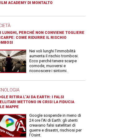
FILM ACADEMY DI MONTALTO
CIETÀ
I LUNGHI, PERCHÉ NON CONVIENE TOGLIERE
SCARPE: COME RIDURRE IL RISCHIO
OMBOSI
Nei voli lunghi l’immobilità
aumenta il rischio trombosi.
Ecco perché tenere scarpe
comode, muoversi e
riconoscere i sintomi.
CNOLOGIA
GLE RITIRA L’AI DA EARTH: I FALSI
ELLITARI METTONO IN CRISI LA FIDUCIA
LE MAPPE
Google sospende in meno di
24 ore l’AI di Earth: gli utenti
creavano falsi satellitari di
guerre e disastri, rischiosi per
l’Osint.