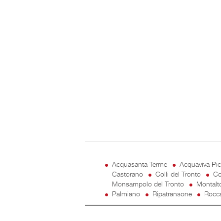
Acquasanta Terme
Acquaviva Pi
Castorano
Colli del Tronto
Co
Monsampolo del Tronto
Montalt
Palmiano
Ripatransone
Rocca