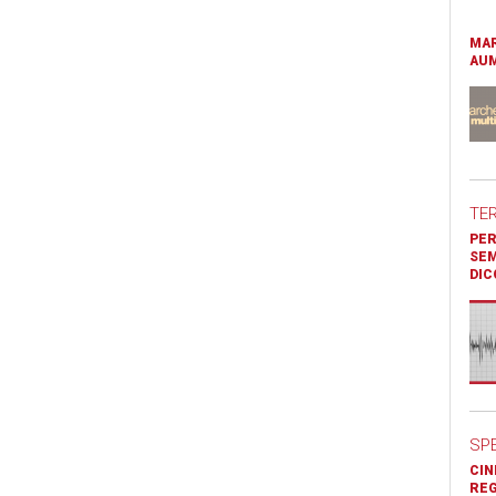
MAR
AUM
TE
PER
SEM
DIC
SP
CIN
REG