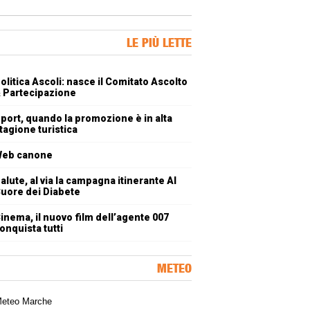
ner Slice
LE PIÙ LETTE
oli più letti
olitica Ascoli: nasce il Comitato Ascolto
 Partecipazione
port, quando la promozione è in alta
tagione turistica
eb canone
alute, al via la campagna itinerante Al
uore dei Diabete
inema, il nuovo film dell’agente 007
onquista tutti
METEO
a meteorologica delle Marche