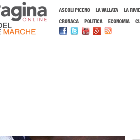
Menu Principale
ASCOLI PICENO
LA VALLATA
LA RIVI
Sei in:
PrimaPaginaOnline.it
Home
»
Eventi
»
Super Castagnata a Ripa
CRONACA
POLITICA
ECONOMIA
C