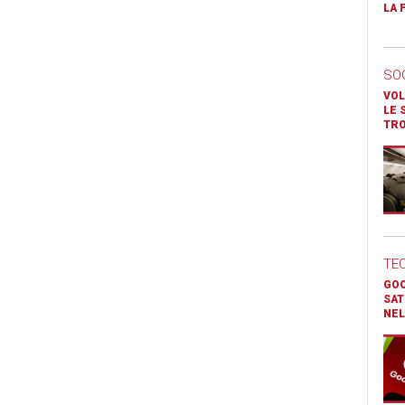
LA 
SO
VOL
LE 
TR
TE
GOO
SAT
NEL