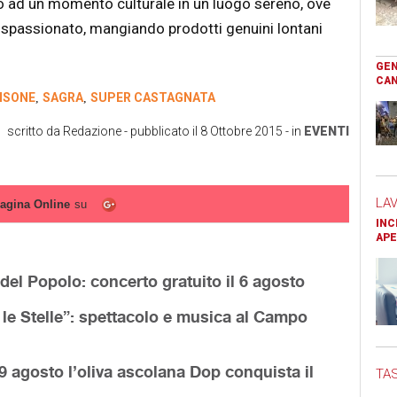
 ad un momento culturale in un luogo sereno, ove
 spassionato, mangiando prodotti genuini lontani
GEN
CAN
NSONE
SAGRA
SUPER CASTAGNATA
,
,
scritto da
Redazione
- pubblicato il
8 Ottobre 2015
- in
EVENTI
LA
agina Online
su
INC
APE
 del Popolo: concerto gratuito il 6 agosto
 le Stelle”: spettacolo e musica al Campo
19 agosto l’oliva ascolana Dop conquista il
TAS