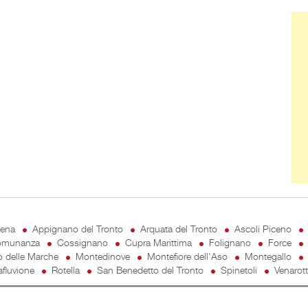
Ban
cena
Appignano del Tronto
Arquata del Tronto
Ascoli Piceno
munanza
Cossignano
Cupra Marittima
Folignano
Force
o delle Marche
Montedinove
Montefiore dell'Aso
Montegallo
fluvione
Rotella
San Benedetto del Tronto
Spinetoli
Venarot