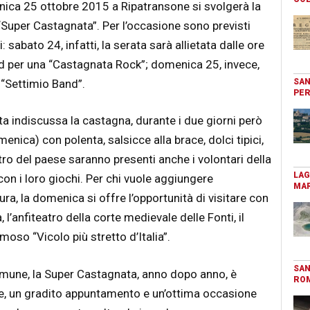
a 25 ottobre 2015 a Ripatransone si svolgerà la
“Super Castagnata”. Per l’occasione sono previsti
 sabato 24, infatti, la serata sarà allietata dalle ore
d per una “Castagnata Rock”; domenica 25, invece,
 “Settimio Band”.
SAN
PER
a indiscussa la castagna, durante i due giorni però
nica) con polenta, salsicce alla brace, dolci tipici,
ntro del paese saranno presenti anche i volontari della
LAG
con i loro giochi. Per chi vuole aggiungere
MAR
ra, la domenica si offre l’opportunità di visitare con
 l’anfiteatro della corte medievale delle Fonti, il
moso “Vicolo più stretto d’Italia”.
SAN
omune, la Super Castagnata, anno dopo anno, è
RO
e, un gradito appuntamento e un’ottima occasione