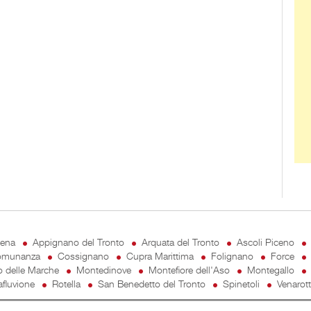
cena
Appignano del Tronto
Arquata del Tronto
Ascoli Piceno
munanza
Cossignano
Cupra Marittima
Folignano
Force
o delle Marche
Montedinove
Montefiore dell'Aso
Montegallo
fluvione
Rotella
San Benedetto del Tronto
Spinetoli
Venarot