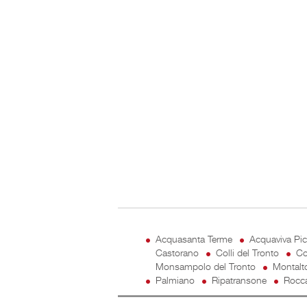
Acquasanta Terme
Acquaviva Pi
Castorano
Colli del Tronto
Co
Monsampolo del Tronto
Montalt
Palmiano
Ripatransone
Rocca