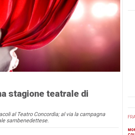
a stagione teatrale di
Ban
acoli al Teatro Concordia; al via la campagna
FR
rale sambenedettese.
MON
COL