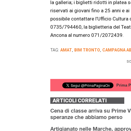
la galleria; i biglietti ridotti in platea
riservati ai giovani fino a 25 anni e a
possibile contattare l’Ufficio Cultu
0735/794460, la biglietteria del Te
Ancona al numero 071/2072439.
TAG:
AMAT
BIM TRONTO
CAMPAGNA A
,
,
sc
Prima P
ARTICOLI CORRELATI
Cena di classe arriva su Prime V
speranze che abbiamo perso
Artigianato nelle Marche, approva