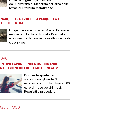
dall’Università di Macerata nell’area delle
terme di Tifernum Mataurense
NAIO, LE TRADIZIONI: LA PASQUELLA E I
TI DI QUESTUA
Il 5 gennaio si rinnova ad Ascoli Piceno e
nei dintorni l'antico rito della Pasquella:
una questua di casa in casa alla ricerca di
cibo e vino
VORO
ENTIVO LAVORO UNDER 35, DOMANDE
RTE: ESONERO FINO A 500 EURO AL MESE
Domande aperte per
stabilizzare gli under 35:
esonero contributivo fino a 500
euro al mese per 24 mesi.
Requisiti e procedura.
SE E FISCO