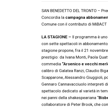
Articolo
Testo articolo principale
SAN BENEDETTO DEL TRONTO – Prende
Concordia la
campagna abbonamen
Comune con il contributo di MiBACT 
LA STAGIONE –
Il programma è uno d
con sette spettacoli in abbonamento, 
stagione propone, fra il 21 novembre e
prestigio: da Ivana Monti, Paola Quatt
commedia
“Arsenico e vecchi merle
calibro di Galatea Ranzi, Claudio Big
Scapparone, Alessandro Giuggioli, p
Gennaro Cannavacciuolo interpreti d
spettacolo dedicato al varietà in temp
nei panni della shakespeariana “
Bisb
collaboratore di Peter Brook, che co