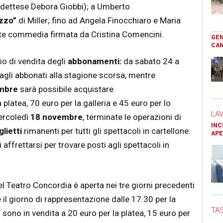
dettese Debora Giobbi); a Umberto
ezzo”
di Miller; fino ad Angela Finocchiaro e Maria
te commedia firmata da Cristina Comencini.
GEN
CAN
o di vendita degli
abbonamenti:
da sabato 24 a
agli abbonati alla stagione scorsa, mentre
embre
sarà possibile acquistare
 platea, 70 euro per la galleria e 45 euro per lo
LA
mercoledì
18 novembre
, terminate le operazioni di
INC
glietti
rimanenti per tutti gli spettacoli in cartellone.
APE
ffrettarsi per trovare posti agli spettacoli in
el Teatro Concordia è aperta nei tre giorni precedenti
 il giorno di rappresentazione dalle 17:30 per la
TAS
tti sono in vendita a 20 euro per la platea, 15 euro per