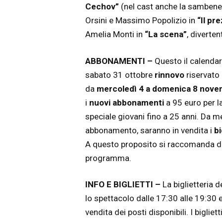
Cechov”
(nel cast anche la sambene
Orsini e Massimo Popolizio in
“Il pr
Amelia Monti in
“La scena”
,
diverten
ABBONAMENTI –
Questo il calendari
sabato 31 ottobre
rinnovo
riservato 
da
mercoledì
4 a domenica 8 nov
i
nuovi
abbonamenti
a 95 euro per la
speciale giovani fino a 25 anni. Da 
abbonamento, saranno in vendita i
bi
A questo proposito si raccomanda di a
programma.
INFO E BIGLIETTI –
La biglietteria d
lo spettacolo dalle 17:30 alle 19:30 e
vendita dei posti disponibili. I biglie