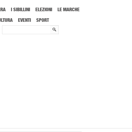
ERA
I SIBILLINI
ELEZIONI
LE MARCHE
agione teatrale di grande prestigio
ULTURA
EVENTI
SPORT