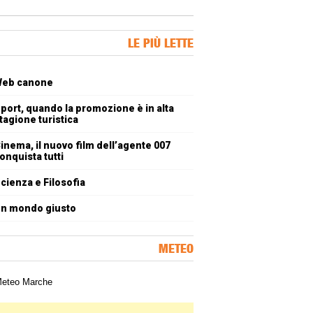
ner Slice
LE PIÙ LETTE
oli più letti
eb canone
port, quando la promozione è in alta
tagione turistica
inema, il nuovo film dell’agente 007
onquista tutti
cienza e Filosofia
n mondo giusto
METEO
a meteorologica delle Marche
ner Slice