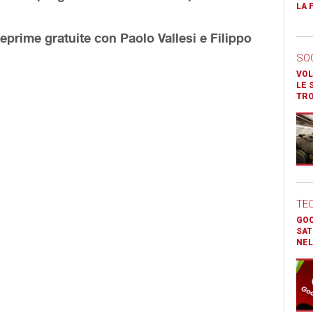
LA 
ime gratuite con Paolo Vallesi e Filippo
SO
VOL
LE 
TR
TE
GOO
SAT
NEL