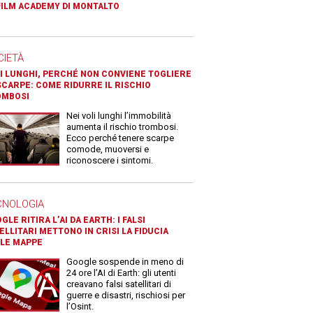
FILM ACADEMY DI MONTALTO
CIETÀ
I LUNGHI, PERCHÉ NON CONVIENE TOGLIERE
SCARPE: COME RIDURRE IL RISCHIO
OMBOSI
Nei voli lunghi l’immobilità
aumenta il rischio trombosi.
Ecco perché tenere scarpe
comode, muoversi e
riconoscere i sintomi.
CNOLOGIA
GLE RITIRA L’AI DA EARTH: I FALSI
ELLITARI METTONO IN CRISI LA FIDUCIA
LE MAPPE
Google sospende in meno di
24 ore l’AI di Earth: gli utenti
creavano falsi satellitari di
guerre e disastri, rischiosi per
l’Osint.