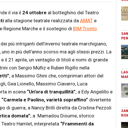
 il via il
24 ottobre
al botteghino del Teatro
ti
alla stagione teatrale
realizzata da
AMAT
e
e Regione Marche e il sostegno di
BIM Tronto
.
SAN
PER
ei più intriganti dell’inverno teatrale marchigiano,
uno in più dell’anno scorso ma agli stessi prezzi. La
 il 21 aprile, un ventaglio di titoli e nomi di grande
rini con Sergio Múñiz e Ruben Rigillo nella
LAG
tti”
; a
Massimo Ghini che, comprimari attori del
MAR
agli, Gea Lionello, Massimo Ciavarro, Luca
orta in scena
“Un’ora di tranquillità”
; a Edy Angelillo e
i
“Carmela e Paolino, varietà sopraffino”
divertente
o di guerra; a Nancy Brilli diretta da Cristina Pezzoli
SAN
etica domata”
; a Mamadou Dioume, storico
RO
n Teatro Hamlet, interpretata
“Frammenti da