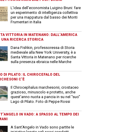
L'idea dell'economista Luigino Bruni: fare
un esperimento di intelligenza collettiva
per una mappatura dal basso dei Monti
Frumentari in Italia
TA VITTORIA IN MATENANO: DALL’AMERICA
 UNA RICERCA STORICA
Dana Fishkin, professoressa di Storia
medievale alla New York University, è a
Santa Vittoria in Matenano per ricerche
sulla presenza ebraica nelle Marche
O DI PILATO: IL CHIROCEFALO DEL
CHESONI C’È
Il Chirocephalus marchesonii, crostaceo
grazioso, minuscolo e protetto, anche
quest'anno nuota a pancia in su nel "suo"
Lago di Pilato. Foto di Peppe Rossi
T’ANGELO IN VADO: A SPASSO AL TEMPO DEI
MANI
A Sant’Angelo in Vado sono partite le
iniziative legate agli scavi condotti