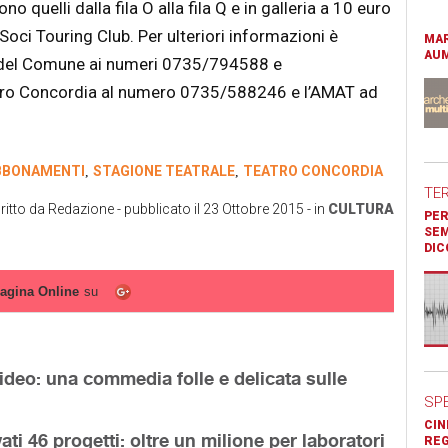
 sono quelli dalla fila O alla fila Q e in galleria a 10 euro
i Soci Touring Club. Per ulteriori informazioni è
MAR
AUM
ra del Comune ai numeri 0735/794588 e
atro Concordia al numero 0735/588246 e l’AMAT ad
BBONAMENTI
STAGIONE TEATRALE
TEATRO CONCORDIA
,
,
TE
ritto da
Redazione
- pubblicato il
23 Ottobre 2015
- in
CULTURA
PER
SEM
DIC
agina Online
su
ideo: una commedia folle e delicata sulle
SP
CIN
ti 46 progetti: oltre un milione per laboratori
REG