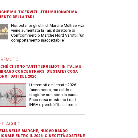
CHE MULTISERVIZI: UTILI MILIONARI MA
ENTO DELLA TARI
Nonostante gli utili di Marche Multiservizi
viene aumentata la Tari, il direttore di
Confcommercio Marche Nord Varotti: "un
comportamento inaccettabile"
RREMOTO
CHÉ CI SONO TANTI TERREMOTI IN ITALIA E
BRANO CONCENTRARSI D’ESTATE? COSA
ONO I DATI DEL 2026
I terremoti dell’estate 2026
fanno paura, ma caldo e
stagione non sono la causa.
Ecco cosa mostrano i dati
INGV e perché l’Italia trema.
ETTACOLO
EMA NELLE MARCHE, NUOVO BANDO
IONALE ENTRO IL 2026: CINECITTÀ SOSTIENE