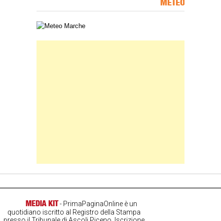
METEO
Carta meteorologica delle Marche
Banner Slice
MEDIA KIT
- PrimaPaginaOnline è un
quotidiano iscritto al Registro della Stampa
presso il Tribunale di Ascoli Piceno. Iscrizione