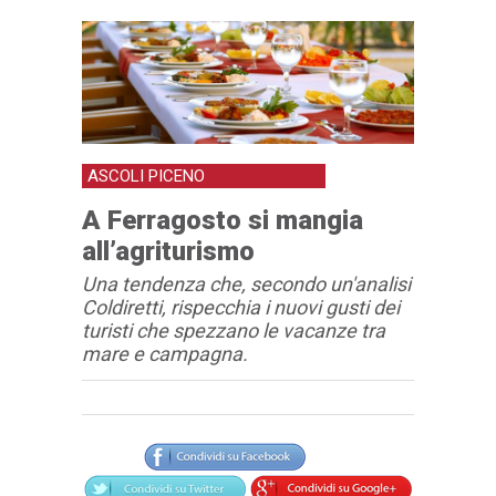
ASCOLI PICENO
A Ferragosto si mangia
all’agriturismo
Una tendenza che, secondo un'analisi
Coldiretti, rispecchia i nuovi gusti dei
turisti che spezzano le vacanze tra
mare e campagna.
Articolo
Testo articolo principale