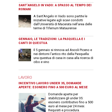
SANT’ANGELO IN VADO: A SPASSO AL TEMPO DEI
ROMANI
A Sant’Angelo in Vado sono partite le
iniziative legate agli scavi condotti
dall’Università di Macerata nell’area delle
terme di Tifernum Mataurense
GENNAIO, LE TRADIZIONI: LA PASQUELLA E I
CANTI DI QUESTUA
Il 5 gennaio si rinnova ad Ascoli Piceno e
nei dintorni l'antico rito della Pasquella:
una questua di casa in casa alla ricerca di
cibo e vino
LAVORO
INCENTIVO LAVORO UNDER 35, DOMANDE
APERTE: ESONERO FINO A 500 EURO AL MESE
Domande aperte per
stabilizzare gli under 35:
esonero contributivo fino a 500
euro al mese per 24 mesi.
Requisiti e procedura.