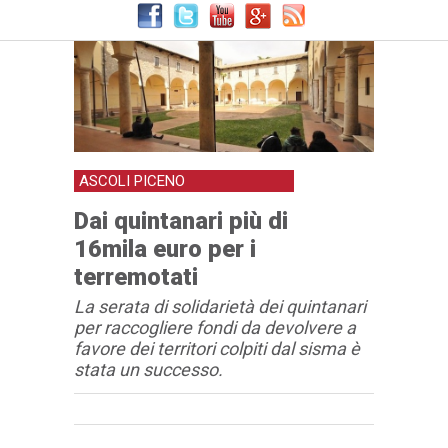
ASCOLI PICENO
Dai quintanari più di
16mila euro per i
terremotati
La serata di solidarietà dei quintanari
per raccogliere fondi da devolvere a
favore dei territori colpiti dal sisma è
stata un successo.
Articolo
Testo articolo principale