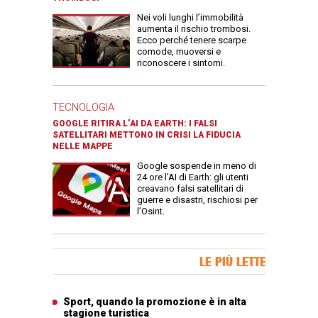
Nei voli lunghi l’immobilità
aumenta il rischio trombosi.
Ecco perché tenere scarpe
comode, muoversi e
riconoscere i sintomi.
TECNOLOGIA
GOOGLE RITIRA L’AI DA EARTH: I FALSI
SATELLITARI METTONO IN CRISI LA FIDUCIA
NELLE MAPPE
Google sospende in meno di
24 ore l’AI di Earth: gli utenti
creavano falsi satellitari di
guerre e disastri, rischiosi per
l’Osint.
Banner Slice
LE PIÙ LETTE
Articoli più letti
Sport, quando la promozione è in alta
stagione turistica