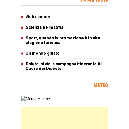
LE PIÙ LETTE
Articoli più letti
Web canone
Scienza e Filosofia
Sport, quando la promozione è in alta
stagione turistica
Un mondo giusto
Salute, al via la campagna itinerante Al
Cuore dei Diabete
METEO
Carta meteorologica delle Marche
Banner Slice