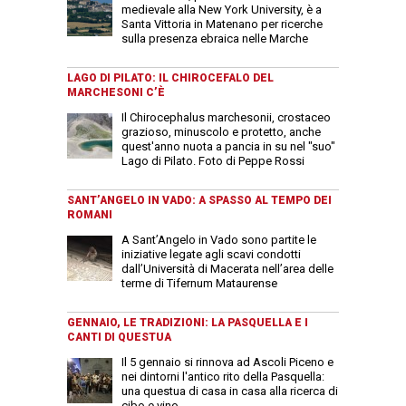
medievale alla New York University, è a
Santa Vittoria in Matenano per ricerche
sulla presenza ebraica nelle Marche
LAGO DI PILATO: IL CHIROCEFALO DEL
MARCHESONI C’È
Il Chirocephalus marchesonii, crostaceo
grazioso, minuscolo e protetto, anche
quest'anno nuota a pancia in su nel "suo"
Lago di Pilato. Foto di Peppe Rossi
SANT’ANGELO IN VADO: A SPASSO AL TEMPO DEI
ROMANI
A Sant’Angelo in Vado sono partite le
iniziative legate agli scavi condotti
dall’Università di Macerata nell’area delle
terme di Tifernum Mataurense
GENNAIO, LE TRADIZIONI: LA PASQUELLA E I
CANTI DI QUESTUA
Il 5 gennaio si rinnova ad Ascoli Piceno e
nei dintorni l'antico rito della Pasquella:
una questua di casa in casa alla ricerca di
cibo e vino