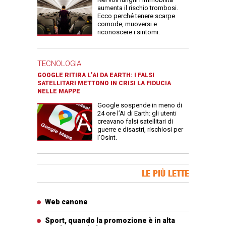
aumenta il rischio trombosi.
Ecco perché tenere scarpe
comode, muoversi e
riconoscere i sintomi.
TECNOLOGIA
GOOGLE RITIRA L’AI DA EARTH: I FALSI
SATELLITARI METTONO IN CRISI LA FIDUCIA
NELLE MAPPE
Google sospende in meno di
24 ore l’AI di Earth: gli utenti
creavano falsi satellitari di
guerre e disastri, rischiosi per
l’Osint.
Banner Slice
LE PIÙ LETTE
Articoli più letti
Web canone
Sport, quando la promozione è in alta