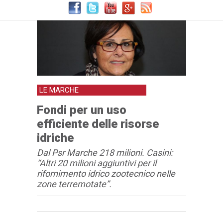
LE MARCHE
Fondi per un uso
efficiente delle risorse
idriche
Dal Psr Marche 218 milioni. Casini:
“Altri 20 milioni aggiuntivi per il
rifornimento idrico zootecnico nelle
zone terremotate”.
Articolo
Testo articolo principale