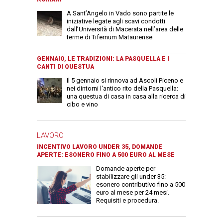
A Sant’Angelo in Vado sono partite le
iniziative legate agli scavi condotti
dall’Università di Macerata nell’area delle
terme di Tifernum Mataurense
GENNAIO, LE TRADIZIONI: LA PASQUELLA E I
CANTI DI QUESTUA
Il 5 gennaio si rinnova ad Ascoli Piceno e
nei dintorni l'antico rito della Pasquella:
una questua di casa in casa alla ricerca di
cibo e vino
LAVORO
INCENTIVO LAVORO UNDER 35, DOMANDE
APERTE: ESONERO FINO A 500 EURO AL MESE
Domande aperte per
stabilizzare gli under 35:
esonero contributivo fino a 500
euro al mese per 24 mesi.
Requisiti e procedura.