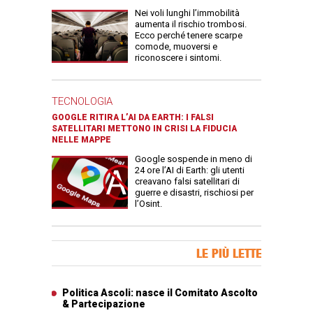
Nei voli lunghi l’immobilità
aumenta il rischio trombosi.
Ecco perché tenere scarpe
comode, muoversi e
riconoscere i sintomi.
TECNOLOGIA
GOOGLE RITIRA L’AI DA EARTH: I FALSI
SATELLITARI METTONO IN CRISI LA FIDUCIA
NELLE MAPPE
Google sospende in meno di
24 ore l’AI di Earth: gli utenti
creavano falsi satellitari di
guerre e disastri, rischiosi per
l’Osint.
Banner Slice
LE PIÙ LETTE
Articoli più letti
Politica Ascoli: nasce il Comitato Ascolto
& Partecipazione