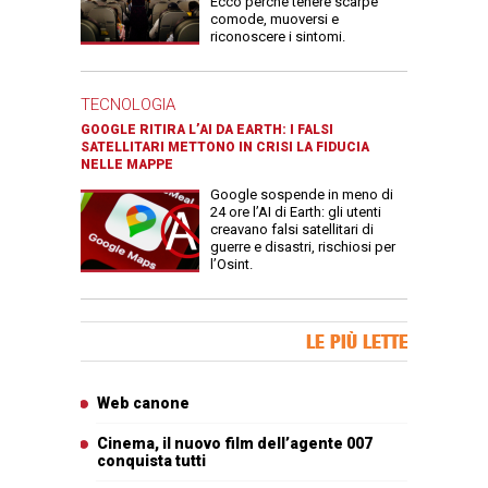
Ecco perché tenere scarpe
comode, muoversi e
riconoscere i sintomi.
TECNOLOGIA
GOOGLE RITIRA L’AI DA EARTH: I FALSI
SATELLITARI METTONO IN CRISI LA FIDUCIA
NELLE MAPPE
Google sospende in meno di
24 ore l’AI di Earth: gli utenti
creavano falsi satellitari di
guerre e disastri, rischiosi per
l’Osint.
Banner Slice
LE PIÙ LETTE
Articoli più letti
Web canone
Cinema, il nuovo film dell’agente 007
conquista tutti