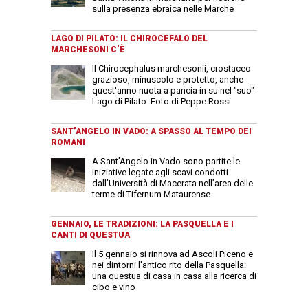
sulla presenza ebraica nelle Marche
LAGO DI PILATO: IL CHIROCEFALO DEL
MARCHESONI C’È
Il Chirocephalus marchesonii, crostaceo
grazioso, minuscolo e protetto, anche
quest'anno nuota a pancia in su nel "suo"
Lago di Pilato. Foto di Peppe Rossi
SANT’ANGELO IN VADO: A SPASSO AL TEMPO DEI
ROMANI
A Sant’Angelo in Vado sono partite le
iniziative legate agli scavi condotti
dall’Università di Macerata nell’area delle
terme di Tifernum Mataurense
GENNAIO, LE TRADIZIONI: LA PASQUELLA E I
CANTI DI QUESTUA
Il 5 gennaio si rinnova ad Ascoli Piceno e
nei dintorni l'antico rito della Pasquella:
una questua di casa in casa alla ricerca di
cibo e vino