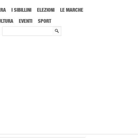
ERA
I SIBILLINI
ELEZIONI
LE MARCHE
esepe Vivente Adeste Fideles
ULTURA
EVENTI
SPORT