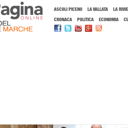
Menu Principale
ASCOLI PICENO
LA VALLATA
LA RIVI
Sei in:
PrimaPaginaOnline.it
Home
»
Eventi
»
Ascoli news, torna il Pr
CRONACA
POLITICA
ECONOMIA
C