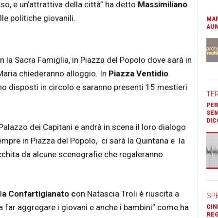
, e un’attrattiva della città” ha detto
Massimiliano
e politiche giovanili.
MAR
AUM
n la Sacra Famiglia, in Piazza del Popolo dove sarà in
aria chiederanno alloggio. In
Piazza Ventidio
nno disposti in circolo e saranno presenti 15 mestieri
TE
PER
SEM
DIC
 Palazzo dei Capitani e andrà in scena il loro dialogo
mpre in Piazza del Popolo, ci sarà la Quintana e la
icchita da alcune scenografie che regaleranno
l
a Confartigianato c
on Natascia Troli è riuscita a
SP
i a far aggregare i giovani e anche i bambini” come ha
CIN
REG