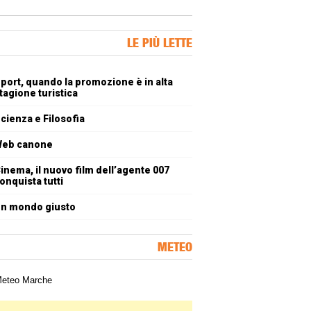
ner Slice
LE PIÙ LETTE
oli più letti
port, quando la promozione è in alta
tagione turistica
cienza e Filosofia
eb canone
inema, il nuovo film dell’agente 007
onquista tutti
n mondo giusto
METEO
a meteorologica delle Marche
ner Slice