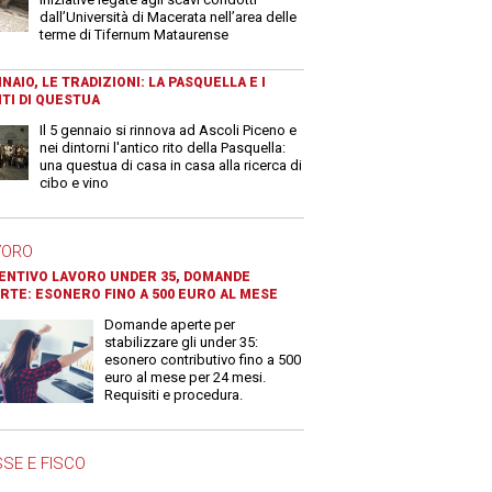
dall’Università di Macerata nell’area delle
terme di Tifernum Mataurense
NAIO, LE TRADIZIONI: LA PASQUELLA E I
TI DI QUESTUA
Il 5 gennaio si rinnova ad Ascoli Piceno e
nei dintorni l'antico rito della Pasquella:
una questua di casa in casa alla ricerca di
cibo e vino
VORO
ENTIVO LAVORO UNDER 35, DOMANDE
RTE: ESONERO FINO A 500 EURO AL MESE
Domande aperte per
stabilizzare gli under 35:
esonero contributivo fino a 500
euro al mese per 24 mesi.
Requisiti e procedura.
SE E FISCO