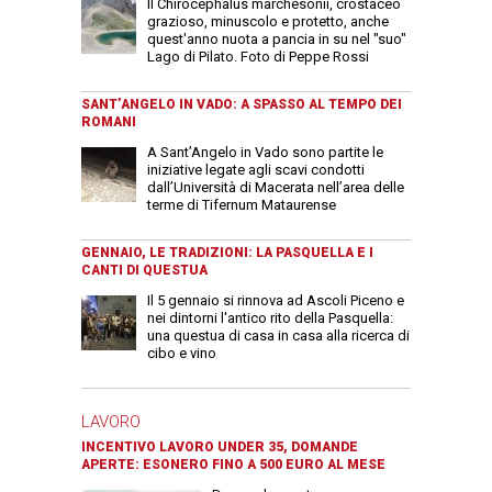
Il Chirocephalus marchesonii, crostaceo
grazioso, minuscolo e protetto, anche
quest'anno nuota a pancia in su nel "suo"
Lago di Pilato. Foto di Peppe Rossi
SANT’ANGELO IN VADO: A SPASSO AL TEMPO DEI
ROMANI
A Sant’Angelo in Vado sono partite le
iniziative legate agli scavi condotti
dall’Università di Macerata nell’area delle
terme di Tifernum Mataurense
GENNAIO, LE TRADIZIONI: LA PASQUELLA E I
CANTI DI QUESTUA
Il 5 gennaio si rinnova ad Ascoli Piceno e
nei dintorni l'antico rito della Pasquella:
una questua di casa in casa alla ricerca di
cibo e vino
LAVORO
INCENTIVO LAVORO UNDER 35, DOMANDE
APERTE: ESONERO FINO A 500 EURO AL MESE