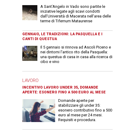
A Sant’Angelo in Vado sono partite le
iniziative legate agli scavi condotti
dall’Università di Macerata nell’area delle
terme di Tifernum Mataurense
GENNAIO, LE TRADIZIONI: LA PASQUELLA E I
CANTI DI QUESTUA
Il 5 gennaio si rinnova ad Ascoli Piceno e
nei dintorni l'antico rito della Pasquella:
una questua di casa in casa alla ricerca di
cibo e vino
LAVORO
INCENTIVO LAVORO UNDER 35, DOMANDE
APERTE: ESONERO FINO A 500 EURO AL MESE
Domande aperte per
stabilizzare gli under 35:
esonero contributivo fino a 500
euro al mese per 24 mesi.
Requisiti e procedura.