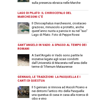
sulla presenza ebraica nelle Marche
LAGO DI PILATO: IL CHIROCEFALO DEL
MARCHESONI C’È
Il Chirocephalus marchesonii, crostaceo
grazioso, minuscolo e protetto, anche
quest'anno nuota a pancia in su nel "suo"
Lago di Pilato. Foto di Peppe Rossi
SANT’ANGELO IN VADO: A SPASSO AL TEMPO DEI
ROMANI
A Sant’Angelo in Vado sono partite le
iniziative legate agli scavi condotti
dall’Università di Macerata nell’area delle
terme di Tifernum Mataurense
GENNAIO, LE TRADIZIONI: LA PASQUELLA E I
CANTI DI QUESTUA
Il 5 gennaio si rinnova ad Ascoli Piceno e
nei dintorni l'antico rito della Pasquella:
una questua di casa in casa alla ricerca di
cibo e vino