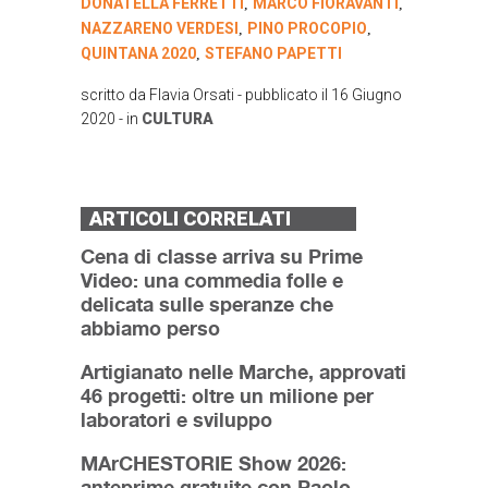
DONATELLA FERRETTI
MARCO FIORAVANTI
,
,
NAZZARENO VERDESI
PINO PROCOPIO
,
,
QUINTANA 2020
STEFANO PAPETTI
,
scritto da
Flavia Orsati
- pubblicato il
16 Giugno
2020
- in
CULTURA
ARTICOLI CORRELATI
Cena di classe arriva su Prime
Video: una commedia folle e
delicata sulle speranze che
abbiamo perso
Artigianato nelle Marche, approvati
46 progetti: oltre un milione per
laboratori e sviluppo
MArCHESTORIE Show 2026:
anteprime gratuite con Paolo