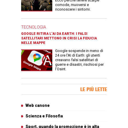
Ecco perché tenere scarpe
comode, muoversi e
riconoscere i sintomi.
TECNOLOGIA
GOOGLE RITIRA L’AI DA EARTH: I FALSI
SATELLITARI METTONO IN CRISI LA FIDUCIA
NELLE MAPPE
Google sospende in meno di
24 ore l’AI di Earth: gli utenti
creavano falsi satellitari di
guerre e disastri, rischiosi per
l’Osint.
Banner Slice
LE PIÙ LETTE
Articoli più letti
Web canone
Scienza e Filosofia
Sport, quando la promozione è in alta