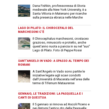
Dana Fishkin, professoressa di Storia
medievale alla New York University, è a
Santa Vittoria in Matenano per ricerche
sulla presenza ebraica nelle Marche
LAGO DI PILATO: IL CHIROCEFALO DEL
MARCHESONI C’È
Il Chirocephalus marchesonii, crostaceo
grazioso, minuscolo e protetto, anche
quest'anno nuota a pancia in su nel "suo"
Lago di Pilato. Foto di Peppe Rossi
SANT’ANGELO IN VADO: A SPASSO AL TEMPO DEI
ROMANI
A Sant’Angelo in Vado sono partite le
iniziative legate agli scavi condotti
dall’Università di Macerata nell’area delle
terme di Tifernum Mataurense
GENNAIO, LE TRADIZIONI: LA PASQUELLA E I
CANTI DI QUESTUA
Il 5 gennaio si rinnova ad Ascoli Piceno e
nei dintorni l'antico rito della Pasquella: