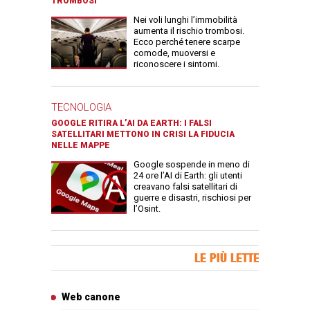
TROMBOSI
Nei voli lunghi l’immobilità
aumenta il rischio trombosi.
Ecco perché tenere scarpe
comode, muoversi e
riconoscere i sintomi.
TECNOLOGIA
GOOGLE RITIRA L’AI DA EARTH: I FALSI
SATELLITARI METTONO IN CRISI LA FIDUCIA
NELLE MAPPE
Google sospende in meno di
24 ore l’AI di Earth: gli utenti
creavano falsi satellitari di
guerre e disastri, rischiosi per
l’Osint.
Banner Slice
LE PIÙ LETTE
Articoli più letti
Web canone