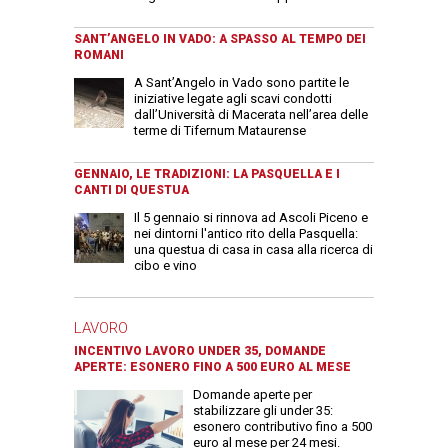
SANT’ANGELO IN VADO: A SPASSO AL TEMPO DEI
ROMANI
A Sant’Angelo in Vado sono partite le
iniziative legate agli scavi condotti
dall’Università di Macerata nell’area delle
terme di Tifernum Mataurense
GENNAIO, LE TRADIZIONI: LA PASQUELLA E I
CANTI DI QUESTUA
Il 5 gennaio si rinnova ad Ascoli Piceno e
nei dintorni l'antico rito della Pasquella:
una questua di casa in casa alla ricerca di
cibo e vino
LAVORO
INCENTIVO LAVORO UNDER 35, DOMANDE
APERTE: ESONERO FINO A 500 EURO AL MESE
Domande aperte per
stabilizzare gli under 35:
esonero contributivo fino a 500
euro al mese per 24 mesi.