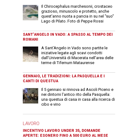
Il Chirocephalus marchesonii, crostaceo
grazioso, minuscolo e protetto, anche
quest'anno nuota a pancia in su nel "suo"
Lago di Pilato. Foto di Peppe Rossi
SANT’ANGELO IN VADO: A SPASSO AL TEMPO DEI
ROMANI
A Sant’Angelo in Vado sono partite le
iniziative legate agli scavi condotti
dall’Università di Macerata nell’area delle
terme di Tifernum Mataurense
GENNAIO, LE TRADIZIONI: LA PASQUELLA E I
CANTI DI QUESTUA
Il 5 gennaio si rinnova ad Ascoli Piceno e
nei dintorni l'antico rito della Pasquella:
una questua di casa in casa alla ricerca di
cibo e vino
LAVORO
INCENTIVO LAVORO UNDER 35, DOMANDE
APERTE: ESONERO FINO A 500 EURO AL MESE