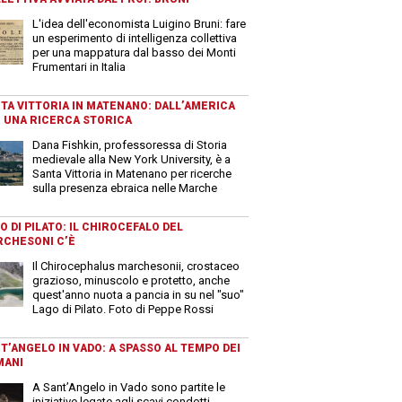
L'idea dell'economista Luigino Bruni: fare
un esperimento di intelligenza collettiva
per una mappatura dal basso dei Monti
Frumentari in Italia
TA VITTORIA IN MATENANO: DALL’AMERICA
 UNA RICERCA STORICA
Dana Fishkin, professoressa di Storia
medievale alla New York University, è a
Santa Vittoria in Matenano per ricerche
sulla presenza ebraica nelle Marche
O DI PILATO: IL CHIROCEFALO DEL
CHESONI C’È
Il Chirocephalus marchesonii, crostaceo
grazioso, minuscolo e protetto, anche
quest'anno nuota a pancia in su nel "suo"
Lago di Pilato. Foto di Peppe Rossi
T’ANGELO IN VADO: A SPASSO AL TEMPO DEI
MANI
A Sant’Angelo in Vado sono partite le
iniziative legate agli scavi condotti