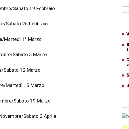
mbre/Sabato 19 Febbraio
Ban
re/Sabato 26 Febbraio
Artic
W
e/Martedì 1° Marzo
S
s
ttobre/Sabato 5 Marzo
C
c
e/Sabato 12 Marzo
S
bre/Martedì 15 Marzo
U
embre/Sabato 19 Marzo
Novembre/Sabato 2 Aprile
Cart
Ban