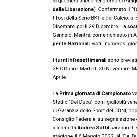
Si giocherà anche nel giorno di
Pasq
della Liberazione
). Confermato il
“f
tifosi della Serie BKT e del Calcio: s
Dicembre, poi il 29 Dicembre. La
sost
Gennaio. Mentre, come richiesto in A
per le Nazionali
, visti i numerosi gi
I
turni infrasettimanali
sono previsti
28 Ottobre, Martedì 30 Novembre, Ma
Aprile.
La
Prima giornata di Campionato
ve
Stadio “Del Duca”, con i gialloblù vene
di Garanzia dello Sport del CONI, do
Consiglio Federale, su segnalazione d
allenati da
Andrea Sottil
saranno di s
stagione, il 6 Maggio 2022 al “Del D