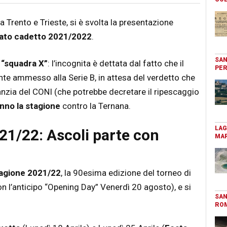
za Trento e Trieste, si è svolta la presentazione
nato cadetto 2021/2022
.
SAN
 “squadra X”
: l’incognita è dettata dal fatto che il
PER
nte ammesso alla Serie B, in attesa del verdetto che
anzia del CONI (che potrebbe decretare il ripescaggio
nno la stagione
contro la Ternana.
LAG
21/22: Ascoli parte con
MAR
stagione 2021/22
, la 90esima edizione del torneo di
n l’anticipo “Opening Day” Venerdì 20 agosto), e si
SAN
RO