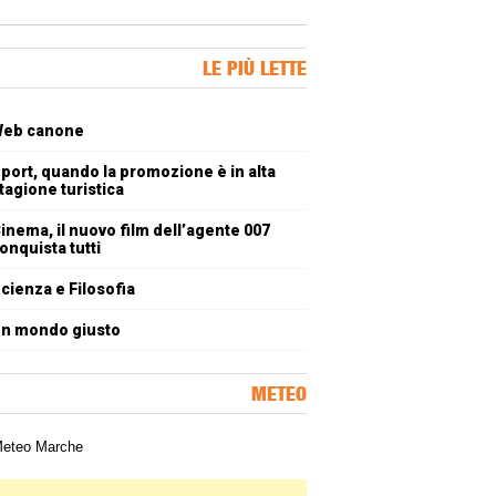
ner Slice
LE PIÙ LETTE
oli più letti
eb canone
port, quando la promozione è in alta
tagione turistica
inema, il nuovo film dell’agente 007
onquista tutti
cienza e Filosofia
n mondo giusto
METEO
a meteorologica delle Marche
ner Slice