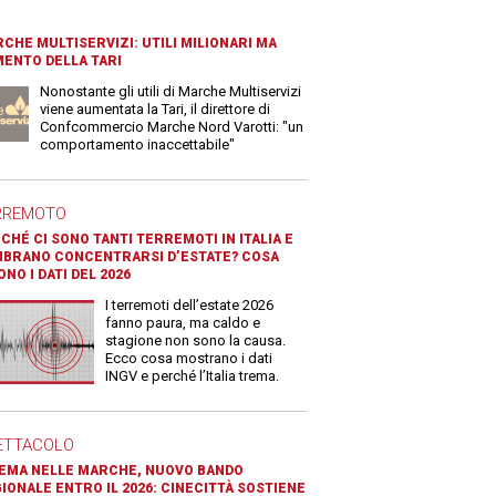
CHE MULTISERVIZI: UTILI MILIONARI MA
ENTO DELLA TARI
Nonostante gli utili di Marche Multiservizi
viene aumentata la Tari, il direttore di
Confcommercio Marche Nord Varotti: "un
comportamento inaccettabile"
RREMOTO
CHÉ CI SONO TANTI TERREMOTI IN ITALIA E
BRANO CONCENTRARSI D’ESTATE? COSA
ONO I DATI DEL 2026
I terremoti dell’estate 2026
fanno paura, ma caldo e
stagione non sono la causa.
Ecco cosa mostrano i dati
INGV e perché l’Italia trema.
ETTACOLO
EMA NELLE MARCHE, NUOVO BANDO
IONALE ENTRO IL 2026: CINECITTÀ SOSTIENE