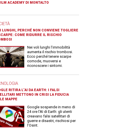
FILM ACADEMY DI MONTALTO
CIETÀ
I LUNGHI, PERCHÉ NON CONVIENE TOGLIERE
SCARPE: COME RIDURRE IL RISCHIO
OMBOSI
Nei voli lunghi l’immobilità
aumenta il rischio trombosi.
Ecco perché tenere scarpe
comode, muoversi e
riconoscere i sintomi.
CNOLOGIA
GLE RITIRA L’AI DA EARTH: I FALSI
ELLITARI METTONO IN CRISI LA FIDUCIA
LE MAPPE
Google sospende in meno di
24 ore l’AI di Earth: gli utenti
creavano falsi satellitari di
guerre e disastri, rischiosi per
l’Osint.