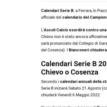
Articolo
Testo articolo principale
Calendari Serie B
: a Ferrara, in Piaz
ufficiale del
calendario del Campio
L’
Ascoli Calcio esordirà contro una
Chievo non è stato ancora ufficialme
sarà pronunciato dal Collegio di Gar
del Cosenza). I
Bianconeri chiudera
Calendari Serie B 20
Chievo o Cosenza
Secondo i
calendari annuali della 
Serie B inizierà Sabato 21 Agosto (co
chiuderà Venerdì 6 Maggio 2022.