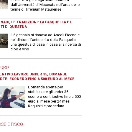
dall’Università di Macerata nell’area delle
terme di Tifernum Mataurense
NAIO, LE TRADIZIONI: LA PASQUELLA E I
TI DI QUESTUA
Il 5 gennaio si rinnova ad Ascoli Piceno e
nei dintorni l'antico rito della Pasquella:
una questua di casa in casa alla ricerca di
cibo e vino
VORO
ENTIVO LAVORO UNDER 35, DOMANDE
RTE: ESONERO FINO A 500 EURO AL MESE
Domande aperte per
stabilizzare gli under 35:
esonero contributivo fino a 500
euro al mese per 24 mesi.
Requisiti e procedura.
SE E FISCO