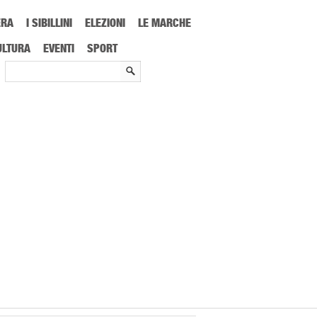
ERA
I SIBILLINI
ELEZIONI
LE MARCHE
 2021/22: Ascoli parte con Chievo o Cosenza
ULTURA
EVENTI
SPORT