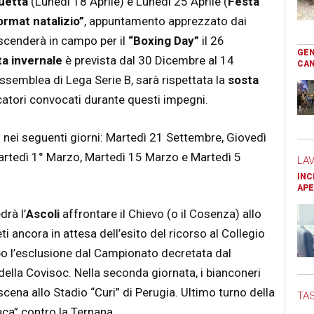
uetta
(Lunedì 18 Aprile) e Lunedì 25 Aprile (
Festa
ormat natalizio”
, appuntamento apprezzato dai
i scenderà in campo per il
“Boxing Day”
il 26
GEN
a invernale
è prevista dal 30 Dicembre al 14
CAN
ssemblea di Lega Serie B, sarà rispettata la
sosta
ocatori convocati durante questi impegni.
 nei seguenti giorni: Martedì 21 Settembre, Giovedì
rtedì 1° Marzo, Martedì 15 Marzo e Martedì 5
LA
INC
APE
drà l’
Ascoli
affrontare il Chievo (o il Cosenza) allo
ti ancora in attesa dell’esito del ricorso al Collegio
po l’esclusione dal Campionato decretata dal
ella Covisoc. Nella seconda giornata, i bianconeri
cena allo Stadio “Curi” di Perugia. Ultimo turno della
TAS
uca” contro la Ternana.