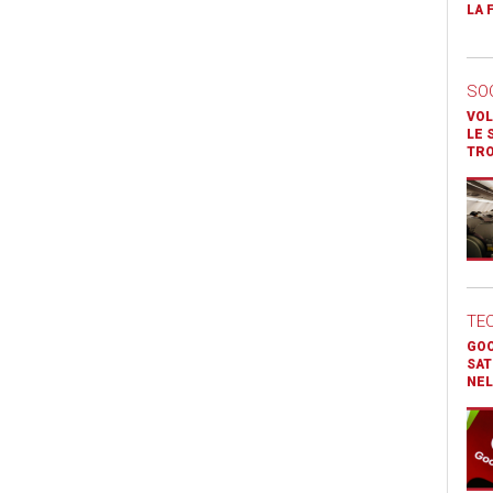
LA 
SO
VOL
LE 
TR
TE
GOO
SAT
NEL