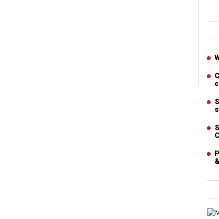
Ban
Artic
W
C
c
S
s
S
C
P
&
Cart