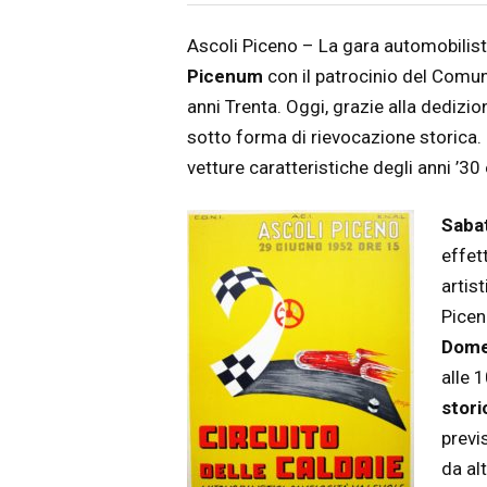
Articolo
Testo articolo principale
Ascoli Piceno – La gara automobilist
Picenum
con il patrocinio del Comune
anni Trenta. Oggi, grazie alla dedizio
sotto forma di rievocazione storica. 
vetture caratteristiche degli anni ’30 
Saba
effet
artis
Picen
Dome
alle 
stori
previ
da alt