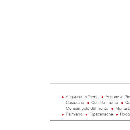
Acquasanta Terme
Acquaviva Pi
Castorano
Colli del Tronto
Co
Monsampolo del Tronto
Montalt
Palmiano
Ripatransone
Rocca