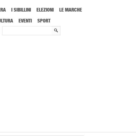
ERA
I SIBILLINI
ELEZIONI
LE MARCHE
one Storica Circuito delle Caldaie
ULTURA
EVENTI
SPORT