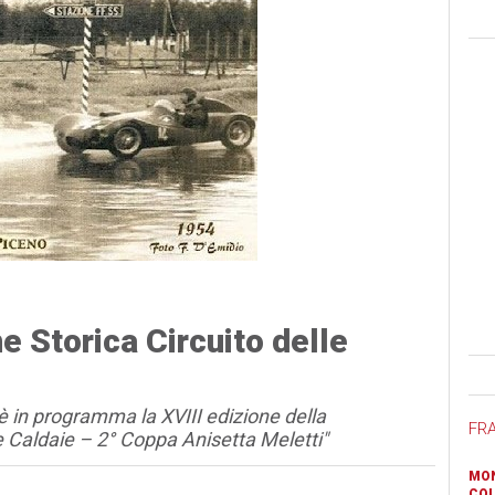
e Storica Circuito delle
Ban
 in programma la XVIII edizione della
FR
e Caldaie – 2° Coppa Anisetta Meletti"
MON
COL