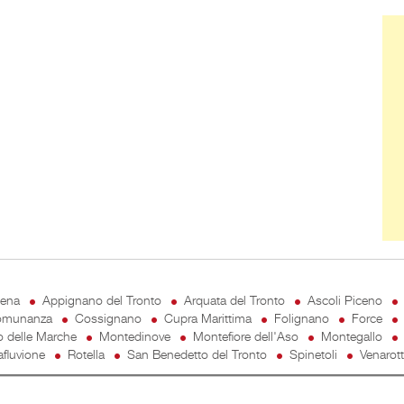
Ban
cena
Appignano del Tronto
Arquata del Tronto
Ascoli Piceno
munanza
Cossignano
Cupra Marittima
Folignano
Force
o delle Marche
Montedinove
Montefiore dell'Aso
Montegallo
fluvione
Rotella
San Benedetto del Tronto
Spinetoli
Venarot