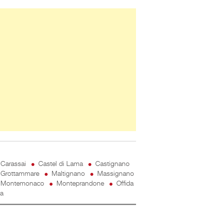
ner Slice
Carassai
Castel di Lama
Castignano
Grottammare
Maltignano
Massignano
Montemonaco
Monteprandone
Offida
ta