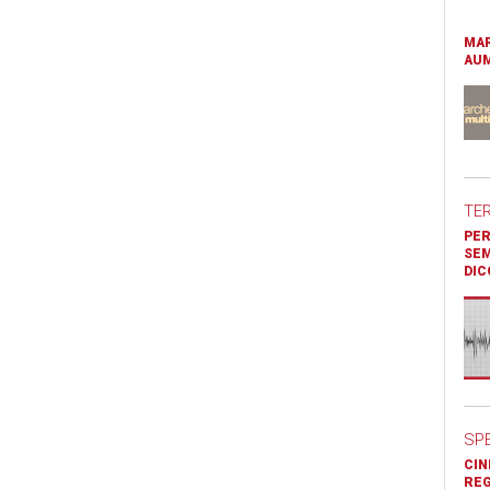
MAR
AUM
TE
PER
SEM
DIC
SP
CIN
REG