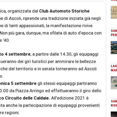
ica, organizzata dal
Club Automoto Storiche
 di Ascoli, riprende una tradizione iniziata già negli
ne di tanti appassionati, la manifestazione rivive
SAN
Non più gara, dunque, ma sfilata di auto d’epoca con
PER
e ’40.
to 4 settembre
, a partire dalle 14.30, gli equipaggi
tueranno dei giri turistici per ammirare le bellezze
LAG
tiche del territorio e in serata torneranno ad Ascoli
MAR
o.
nica 5 settembre
gli stessi equipaggi partiranno
10.00 da Piazza Arringo ed effettueranno il giro dello
co Circuito delle Caldaie.
All’edizione 2021 è
SAN
sta anche la partecipazione di equipaggi provenienti
RO
re regioni.