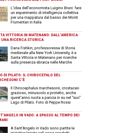
L'idea dell'economista Luigino Bruni: fare
un esperimento di intelligenza collettiva
per una mappatura dal basso dei Monti
Frumentari in Italia
TA VITTORIA IN MATENANO: DALL’AMERICA
 UNA RICERCA STORICA
Dana Fishkin, professoressa di Storia
medievale alla New York University, è a
Santa Vittoria in Matenano per ricerche
sulla presenza ebraica nelle Marche
O DI PILATO: IL CHIROCEFALO DEL
CHESONI C’È
Il Chirocephalus marchesonii, crostaceo
grazioso, minuscolo e protetto, anche
quest'anno nuota a pancia in su nel "suo"
Lago di Pilato. Foto di Peppe Rossi
T’ANGELO IN VADO: A SPASSO AL TEMPO DEI
MANI
A Sant’Angelo in Vado sono partite le
iniziative legate agli scavi condotti