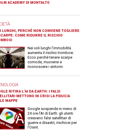
FILM ACADEMY DI MONTALTO
CIETÀ
I LUNGHI, PERCHÉ NON CONVIENE TOGLIERE
SCARPE: COME RIDURRE IL RISCHIO
OMBOSI
Nei voli lunghi l’immobilità
aumenta il rischio trombosi.
Ecco perché tenere scarpe
comode, muoversi e
riconoscere i sintomi.
CNOLOGIA
GLE RITIRA L’AI DA EARTH: I FALSI
ELLITARI METTONO IN CRISI LA FIDUCIA
LE MAPPE
Google sospende in meno di
24 ore l’AI di Earth: gli utenti
creavano falsi satellitari di
guerre e disastri, rischiosi per
l’Osint.