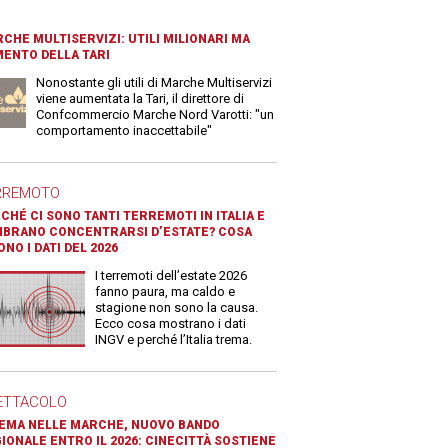
CHE MULTISERVIZI: UTILI MILIONARI MA
ENTO DELLA TARI
Nonostante gli utili di Marche Multiservizi
viene aumentata la Tari, il direttore di
Confcommercio Marche Nord Varotti: "un
comportamento inaccettabile"
RREMOTO
CHÉ CI SONO TANTI TERREMOTI IN ITALIA E
BRANO CONCENTRARSI D’ESTATE? COSA
ONO I DATI DEL 2026
I terremoti dell’estate 2026
fanno paura, ma caldo e
stagione non sono la causa.
Ecco cosa mostrano i dati
INGV e perché l’Italia trema.
ETTACOLO
EMA NELLE MARCHE, NUOVO BANDO
IONALE ENTRO IL 2026: CINECITTÀ SOSTIENE