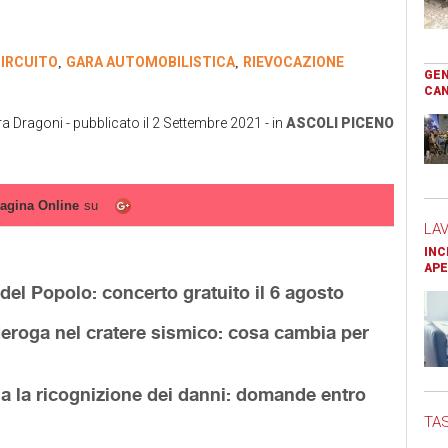
IRCUITO
GARA AUTOMOBILISTICA
RIEVOCAZIONE
,
,
GEN
CAN
ra Dragoni
- pubblicato il
2 Settembre 2021
- in
ASCOLI PICENO
agina Online
su
LA
INC
APE
 del Popolo: concerto gratuito il 6 agosto
 deroga nel cratere sismico: cosa cambia per
ia la ricognizione dei danni: domande entro
TAS