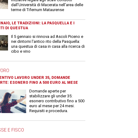
dall’Università di Macerata nell’area delle
terme di Tifernum Mataurense
NAIO, LE TRADIZIONI: LA PASQUELLA E I
TI DI QUESTUA
Il 5 gennaio si rinnova ad Ascoli Piceno e
nei dintorni l'antico rito della Pasquella:
una questua di casa in casa alla ricerca di
cibo e vino
VORO
ENTIVO LAVORO UNDER 35, DOMANDE
RTE: ESONERO FINO A 500 EURO AL MESE
Domande aperte per
stabilizzare gli under 35:
esonero contributivo fino a 500
euro al mese per 24 mesi.
Requisiti e procedura.
SE E FISCO