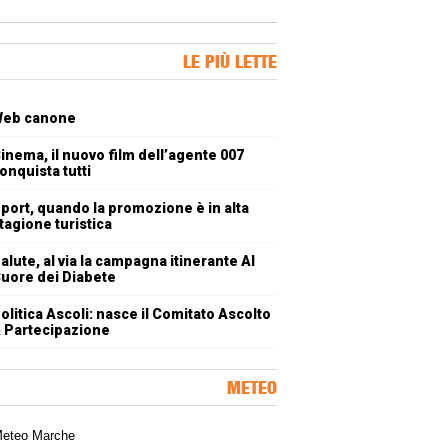
ner Slice
LE PIÙ LETTE
oli più letti
eb canone
inema, il nuovo film dell’agente 007
onquista tutti
port, quando la promozione è in alta
tagione turistica
alute, al via la campagna itinerante Al
uore dei Diabete
olitica Ascoli: nasce il Comitato Ascolto
 Partecipazione
METEO
a meteorologica delle Marche