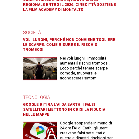
REGIONALE ENTRO IL 2026: CINECITTÀ SOSTIENE
LA FILM ACADEMY DI MONTALTO
SOCIETÀ
VOLI LUNGHI, PERCHÉ NON CONVIENE TOGLIERE
LE SCARPE: COME RIDURRE IL RISCHIO
TROMBOSI
Nei voli lunghi l’immobilità
aumenta il rischio trombosi.
Ecco perché tenere scarpe
comode, muoversi e
riconoscere i sintomi.
TECNOLOGIA
GOOGLE RITIRA L’AI DA EARTH: I FALSI
SATELLITARI METTONO IN CRISI LA FIDUCIA
NELLE MAPPE
Google sospende in meno di
24 ore l’AI di Earth: gli utenti
creavano falsi satellitari di
guerre e disastri, rischiosi per