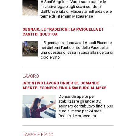
A Sant’Angelo in Vado sono partite le
iniziative legate agli scavi condotti
dall’Università di Macerata nell’area delle
terme di Tifernum Mataurense
GENNAIO, LE TRADIZIONI: LA PASQUELLA E I
CANTI DI QUESTUA
Il 5 gennaio si rinnova ad Ascoli Piceno e
nei dintorni l'antico rito della Pasquella:
una questua di casa in casa alla ricerca di
cibo e vino
LAVORO
INCENTIVO LAVORO UNDER 35, DOMANDE
APERTE: ESONERO FINO A 500 EURO AL MESE
Domande aperte per
stabilizzare gli under 35:
esonero contributivo fino a 500
euro al mese per 24 mesi.
Requisiti e procedura.
TASSE E FISCO