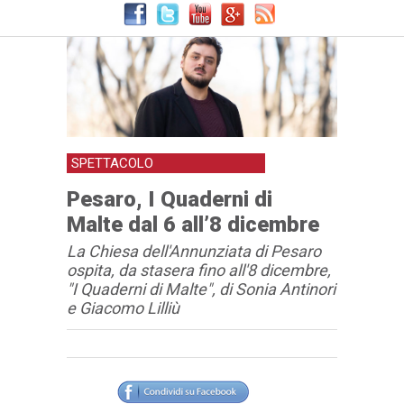
SPETTACOLO
Pesaro, I Quaderni di
Malte dal 6 all’8 dicembre
La Chiesa dell'Annunziata di Pesaro
ospita, da stasera fino all'8 dicembre,
"I Quaderni di Malte", di Sonia Antinori
e Giacomo Lilliù
Articolo
Testo articolo principale