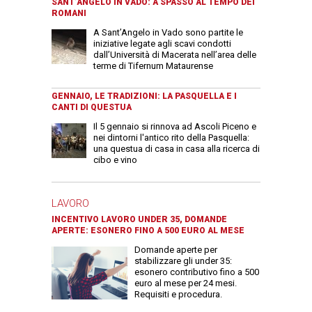
SANT’ANGELO IN VADO: A SPASSO AL TEMPO DEI
ROMANI
A Sant’Angelo in Vado sono partite le
iniziative legate agli scavi condotti
dall’Università di Macerata nell’area delle
terme di Tifernum Mataurense
GENNAIO, LE TRADIZIONI: LA PASQUELLA E I
CANTI DI QUESTUA
Il 5 gennaio si rinnova ad Ascoli Piceno e
nei dintorni l'antico rito della Pasquella:
una questua di casa in casa alla ricerca di
cibo e vino
LAVORO
INCENTIVO LAVORO UNDER 35, DOMANDE
APERTE: ESONERO FINO A 500 EURO AL MESE
Domande aperte per
stabilizzare gli under 35:
esonero contributivo fino a 500
euro al mese per 24 mesi.
Requisiti e procedura.