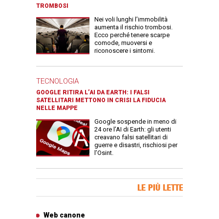
TROMBOSI
Nei voli lunghi l’immobilità
aumenta il rischio trombosi.
Ecco perché tenere scarpe
comode, muoversi e
riconoscere i sintomi.
TECNOLOGIA
GOOGLE RITIRA L’AI DA EARTH: I FALSI
SATELLITARI METTONO IN CRISI LA FIDUCIA
NELLE MAPPE
Google sospende in meno di
24 ore l’AI di Earth: gli utenti
creavano falsi satellitari di
guerre e disastri, rischiosi per
l’Osint.
Banner Slice
LE PIÙ LETTE
Articoli più letti
Web canone