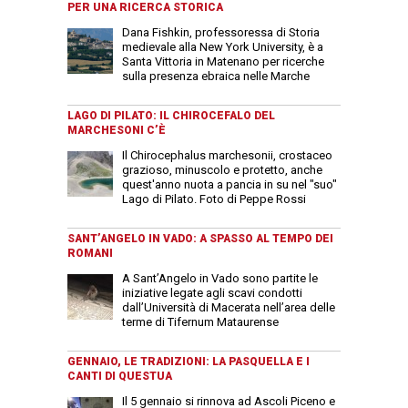
PER UNA RICERCA STORICA
Dana Fishkin, professoressa di Storia
medievale alla New York University, è a
Santa Vittoria in Matenano per ricerche
sulla presenza ebraica nelle Marche
LAGO DI PILATO: IL CHIROCEFALO DEL
MARCHESONI C’È
Il Chirocephalus marchesonii, crostaceo
grazioso, minuscolo e protetto, anche
quest'anno nuota a pancia in su nel "suo"
Lago di Pilato. Foto di Peppe Rossi
SANT’ANGELO IN VADO: A SPASSO AL TEMPO DEI
ROMANI
A Sant’Angelo in Vado sono partite le
iniziative legate agli scavi condotti
dall’Università di Macerata nell’area delle
terme di Tifernum Mataurense
GENNAIO, LE TRADIZIONI: LA PASQUELLA E I
CANTI DI QUESTUA
Il 5 gennaio si rinnova ad Ascoli Piceno e