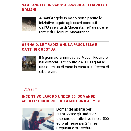
SANT’ANGELO IN VADO: A SPASSO AL TEMPO DEI
ROMANI
A Sant’Angelo in Vado sono partite le
iniziative legate agli scavi condotti
dall’Università di Macerata nell’area delle
terme di Tifernum Mataurense
GENNAIO, LE TRADIZIONI: LA PASQUELLA E I
CANTI DI QUESTUA
Il 5 gennaio si rinnova ad Ascoli Piceno e
nei dintorni l'antico rito della Pasquella:
una questua di casa in casa alla ricerca di
cibo e vino
LAVORO
INCENTIVO LAVORO UNDER 35, DOMANDE
APERTE: ESONERO FINO A 500 EURO AL MESE
Domande aperte per
stabilizzare gli under 35:
esonero contributivo fino a 500
euro al mese per 24 mesi.
Requisiti e procedura.