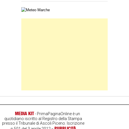
Carta meteorologica delle Marche
Banner Slice
MEDIA KIT
- PrimaPaginaOnline è un
quotidiano iscritto al Registro della Stampa
presso il Tribunale di Ascoli Piceno. Iscrizione
-
PUBBLICITÀ
n.501 del 3 aprile 2012