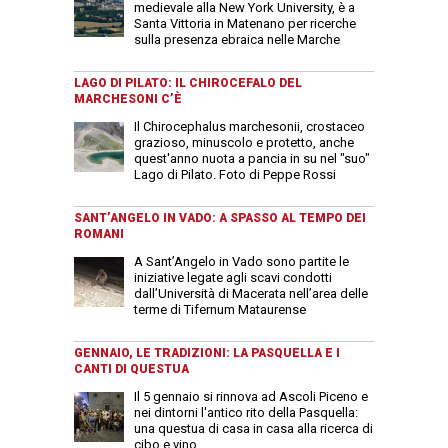
medievale alla New York University, è a
Santa Vittoria in Matenano per ricerche
sulla presenza ebraica nelle Marche
LAGO DI PILATO: IL CHIROCEFALO DEL
MARCHESONI C’È
Il Chirocephalus marchesonii, crostaceo
grazioso, minuscolo e protetto, anche
quest'anno nuota a pancia in su nel "suo"
Lago di Pilato. Foto di Peppe Rossi
SANT’ANGELO IN VADO: A SPASSO AL TEMPO DEI
ROMANI
A Sant’Angelo in Vado sono partite le
iniziative legate agli scavi condotti
dall’Università di Macerata nell’area delle
terme di Tifernum Mataurense
GENNAIO, LE TRADIZIONI: LA PASQUELLA E I
CANTI DI QUESTUA
Il 5 gennaio si rinnova ad Ascoli Piceno e
nei dintorni l'antico rito della Pasquella:
una questua di casa in casa alla ricerca di
cibo e vino