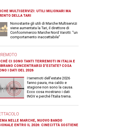
CHE MULTISERVIZI: UTILI MILIONARI MA
ENTO DELLA TARI
Nonostante gli utili di Marche Multiservizi
viene aumentata la Tari, il direttore di
Confcommercio Marche Nord Varotti: "un
comportamento inaccettabile"
RREMOTO
CHÉ CI SONO TANTI TERREMOTI IN ITALIA E
BRANO CONCENTRARSI D’ESTATE? COSA
ONO I DATI DEL 2026
I terremoti dell’estate 2026
fanno paura, ma caldo e
stagione non sono la causa.
Ecco cosa mostrano i dati
INGV e perché l’Italia trema.
ETTACOLO
EMA NELLE MARCHE, NUOVO BANDO
IONALE ENTRO IL 2026: CINECITTÀ SOSTIENE