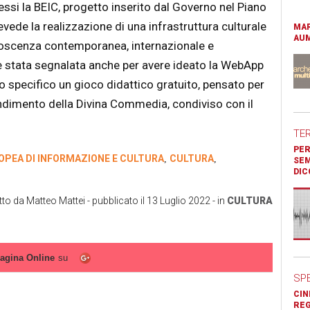
a essi la BEIC, progetto inserito dal Governo nel Piano
revede la realizzazione di una infrastruttura culturale
MAR
AUM
onoscenza contemporanea, internazionale e
 è stata segnalata anche per avere ideato la WebApp
lo specifico un gioco didattico gratuito, pensato per
endimento della Divina Commedia, condiviso con il
TE
PER
OPEA DI INFORMAZIONE E CULTURA
CULTURA
,
,
SEM
DIC
tto da
Matteo Mattei
- pubblicato il
13 Luglio 2022
- in
CULTURA
agina Online
su
SP
CIN
REG