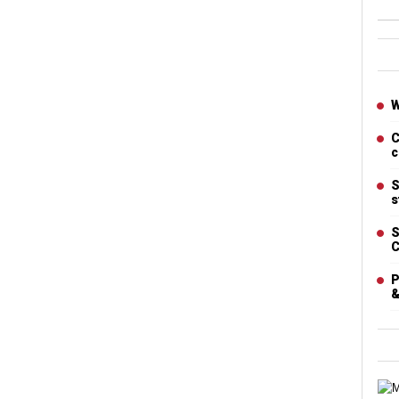
Ban
Artic
W
C
c
S
s
S
C
P
&
Cart