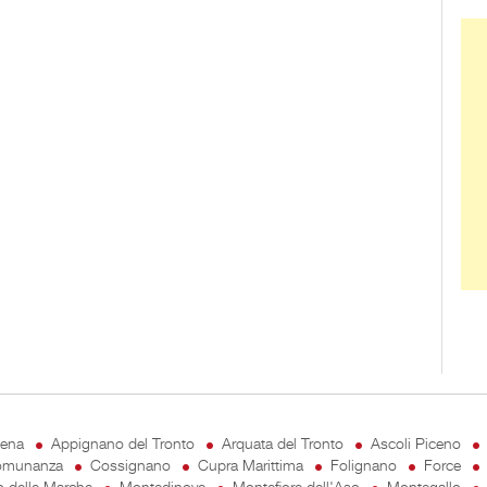
Ban
cena
Appignano del Tronto
Arquata del Tronto
Ascoli Piceno
munanza
Cossignano
Cupra Marittima
Folignano
Force
o delle Marche
Montedinove
Montefiore dell'Aso
Montegallo