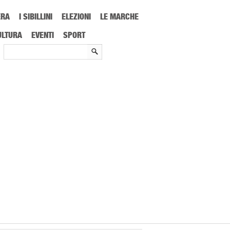
ERA
I SIBILLINI
ELEZIONI
LE MARCHE
a animerà Milano e l’Italia
ULTURA
EVENTI
SPORT