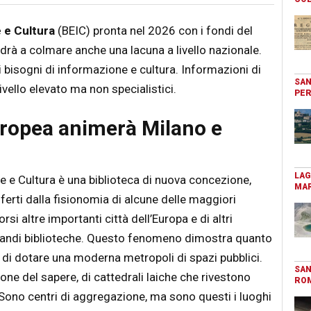
 e Cultura
(BEIC) pronta nel 2026 con i fondi del
andrà a colmare anche una lacuna a livello nazionale.
i bisogni di informazione e cultura. Informazioni di
SAN
ivello elevato ma non specialistici.
PER
europea animerà Milano e
LAG
e e Cultura è una biblioteca di nuova concezione,
MAR
fferti dalla fisionomia di alcune delle maggiori
si altre importanti città dell’Europa e di altri
grandi biblioteche. Questo fenomeno dimostra quanto
 di dotare una moderna metropoli di spazi pubblici.
SAN
ione del sapere, di cattedrali laiche che rivestono
RO
Sono centri di aggregazione, ma sono questi i luoghi