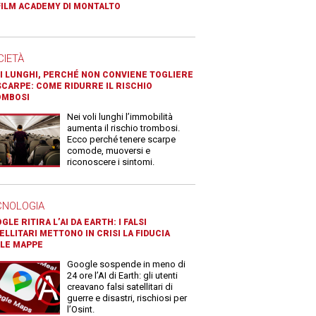
FILM ACADEMY DI MONTALTO
CIETÀ
I LUNGHI, PERCHÉ NON CONVIENE TOGLIERE
SCARPE: COME RIDURRE IL RISCHIO
OMBOSI
Nei voli lunghi l’immobilità
aumenta il rischio trombosi.
Ecco perché tenere scarpe
comode, muoversi e
riconoscere i sintomi.
CNOLOGIA
GLE RITIRA L’AI DA EARTH: I FALSI
ELLITARI METTONO IN CRISI LA FIDUCIA
LE MAPPE
Google sospende in meno di
24 ore l’AI di Earth: gli utenti
creavano falsi satellitari di
guerre e disastri, rischiosi per
l’Osint.