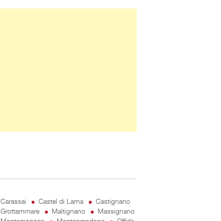
ner Slice
Carassai
Castel di Lama
Castignano
Grottammare
Maltignano
Massignano
Montemonaco
Monteprandone
Offida