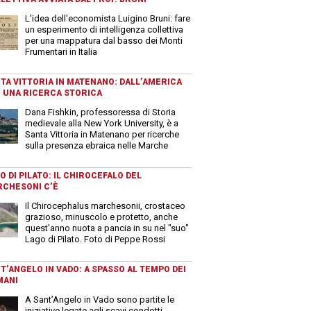
L'idea dell'economista Luigino Bruni: fare
un esperimento di intelligenza collettiva
per una mappatura dal basso dei Monti
Frumentari in Italia
TA VITTORIA IN MATENANO: DALL’AMERICA
 UNA RICERCA STORICA
Dana Fishkin, professoressa di Storia
medievale alla New York University, è a
Santa Vittoria in Matenano per ricerche
sulla presenza ebraica nelle Marche
O DI PILATO: IL CHIROCEFALO DEL
CHESONI C’È
Il Chirocephalus marchesonii, crostaceo
grazioso, minuscolo e protetto, anche
quest'anno nuota a pancia in su nel "suo"
Lago di Pilato. Foto di Peppe Rossi
T’ANGELO IN VADO: A SPASSO AL TEMPO DEI
MANI
A Sant’Angelo in Vado sono partite le
iniziative legate agli scavi condotti