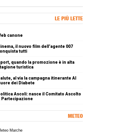
ner Slice
LE PIÙ LETTE
oli più letti
eb canone
inema, il nuovo film dell’agente 007
onquista tutti
port, quando la promozione è in alta
tagione turistica
alute, al via la campagna itinerante Al
uore dei Diabete
olitica Ascoli: nasce il Comitato Ascolto
 Partecipazione
METEO
a meteorologica delle Marche