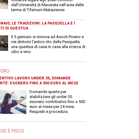
dall’Università di Macerata nell’area delle
terme di Tifernum Mataurense
NAIO, LE TRADIZIONI: LA PASQUELLA E I
TI DI QUESTUA
Il 5 gennaio si rinnova ad Ascoli Piceno e
nei dintorni l'antico rito della Pasquella:
una questua di casa in casa alla ricerca di
cibo e vino
VORO
ENTIVO LAVORO UNDER 35, DOMANDE
RTE: ESONERO FINO A 500 EURO AL MESE
Domande aperte per
stabilizzare gli under 35:
esonero contributivo fino a 500
euro al mese per 24 mesi.
Requisiti e procedura.
SE E FISCO