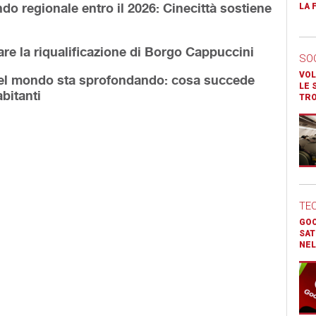
o regionale entro il 2026: Cinecittà sostiene
LA 
are la riqualificazione di Borgo Cappuccini
SO
VOL
 del mondo sta sprofondando: cosa succede
LE 
abitanti
TR
TE
GOO
SAT
NEL