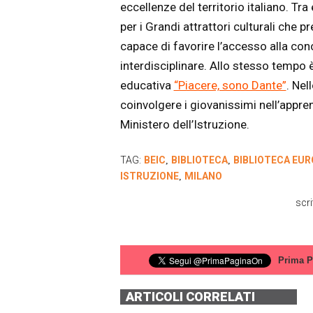
eccellenze del territorio italiano. Tr
per i Grandi attrattori culturali che p
capace di favorire l’accesso alla c
interdisciplinare. Allo stesso tempo
educativa
“Piacere, sono Dante”
. Nel
coinvolgere i giovanissimi nell’appr
Ministero dell’Istruzione.
TAG:
BEIC
BIBLIOTECA
BIBLIOTECA EUR
,
,
ISTRUZIONE
MILANO
,
scri
Prima P
ARTICOLI CORRELATI