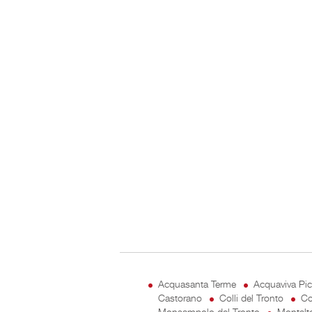
Acquasanta Terme
Acquaviva Pi
Castorano
Colli del Tronto
Co
Monsampolo del Tronto
Montalt