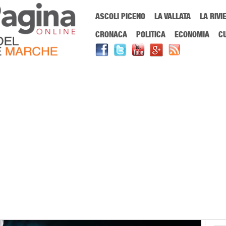
Menu Principale
ASCOLI PICENO
LA VALLATA
LA RIVI
Sei in:
PrimaPaginaOnline.it
Home
»
Società
»
Gli scommettitori di m
CRONACA
POLITICA
ECONOMIA
C