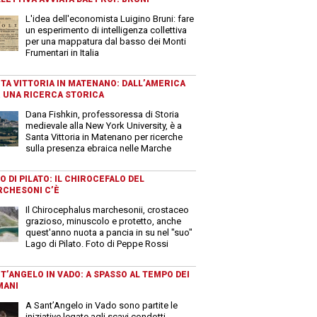
L'idea dell'economista Luigino Bruni: fare
un esperimento di intelligenza collettiva
per una mappatura dal basso dei Monti
Frumentari in Italia
TA VITTORIA IN MATENANO: DALL’AMERICA
 UNA RICERCA STORICA
Dana Fishkin, professoressa di Storia
medievale alla New York University, è a
Santa Vittoria in Matenano per ricerche
sulla presenza ebraica nelle Marche
O DI PILATO: IL CHIROCEFALO DEL
CHESONI C’È
Il Chirocephalus marchesonii, crostaceo
grazioso, minuscolo e protetto, anche
quest'anno nuota a pancia in su nel "suo"
Lago di Pilato. Foto di Peppe Rossi
T’ANGELO IN VADO: A SPASSO AL TEMPO DEI
MANI
A Sant’Angelo in Vado sono partite le
iniziative legate agli scavi condotti