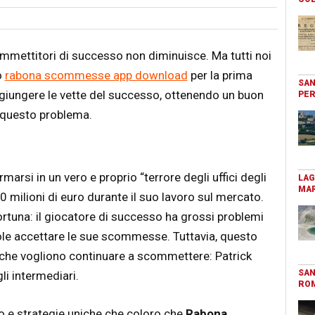
ommettitori di successo non diminuisce. Ma tutti noi
o
rabona scommesse app download
per la prima
SAN
aggiungere le vette del successo, ottenendo un buon
PER
 questo problema.
arsi in un vero e proprio “terrore degli uffici degli
LAG
MAR
10 milioni di euro durante il suo lavoro sul mercato.
ortuna: il giocatore di successo ha grossi problemi
uole accettare le sue scommesse. Tuttavia, questo
 che vogliono continuare a scommettere: Patrick
SAN
i intermediari.
RO
oco e strategie uniche che coloro che
Rabona