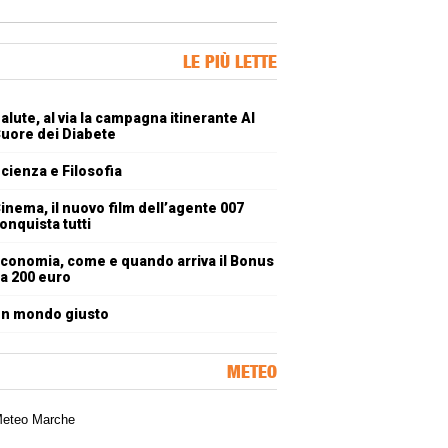
ner Slice
LE PIÙ LETTE
oli più letti
alute, al via la campagna itinerante Al
uore dei Diabete
cienza e Filosofia
inema, il nuovo film dell’agente 007
onquista tutti
conomia, come e quando arriva il Bonus
a 200 euro
n mondo giusto
METEO
a meteorologica delle Marche