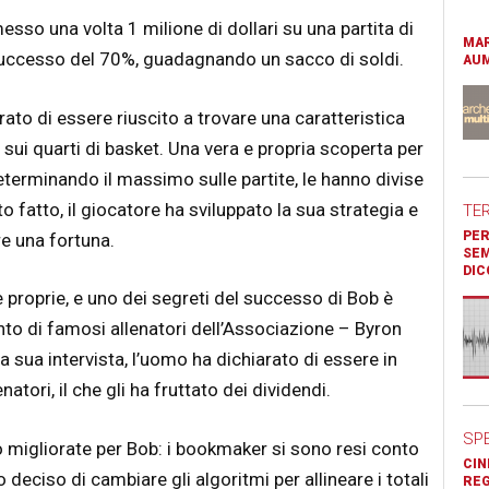
o una volta 1 milione di dollari su una partita di
MAR
uccesso del 70%, guadagnando un sacco di soldi.
AUM
ato di essere riuscito a trovare una caratteristica
i sui quarti di basket. Una vera e propria scoperta per
determinando il massimo sulle partite, le hanno divise
 fatto, il giocatore ha sviluppato la sua strategia e
TE
PER
e una fortuna.
SEM
DIC
 proprie, e uno dei segreti del successo di Bob è
nto di famosi allenatori dell’Associazione – Byron
a sua intervista, l’uomo ha dichiarato di essere in
atori, il che gli ha fruttato dei dividendi.
SP
o migliorate per Bob: i bookmaker si sono resi conto
CIN
o deciso di cambiare gli algoritmi per allineare i totali
REG