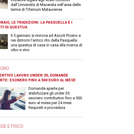
dall’Università di Macerata nell’area delle
terme di Tifernum Mataurense
NAIO, LE TRADIZIONI: LA PASQUELLA E I
TI DI QUESTUA
Il 5 gennaio si rinnova ad Ascoli Piceno e
nei dintorni l'antico rito della Pasquella:
una questua di casa in casa alla ricerca di
cibo e vino
VORO
ENTIVO LAVORO UNDER 35, DOMANDE
RTE: ESONERO FINO A 500 EURO AL MESE
Domande aperte per
stabilizzare gli under 35:
esonero contributivo fino a 500
euro al mese per 24 mesi.
Requisiti e procedura.
SE E FISCO