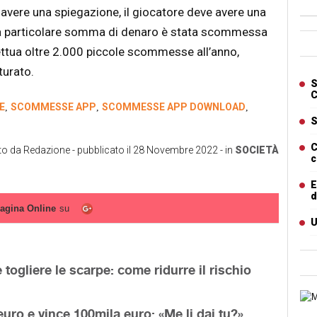
vere una spiegazione, il giocatore deve avere una
la particolare somma di denaro è stata scommessa
Ban
ettua oltre 2.000 piccole scommesse all’anno,
turato.
Artic
S
C
E
SCOMMESSE APP
SCOMMESSE APP DOWNLOAD
,
,
,
S
C
tto da
Redazione
- pubblicato il
28 Novembre 2022
- in
SOCIETÀ
c
E
d
agina Online
su
U
togliere le scarpe: come ridurre il rischio
Cart
uro e vince 100mila euro: «Me li dai tu?»