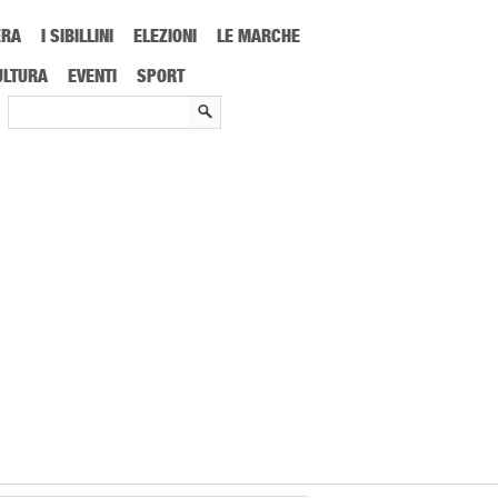
ERA
I SIBILLINI
ELEZIONI
LE MARCHE
aggior successo che ispirano coloro che Rabona scommesse app download
ULTURA
EVENTI
SPORT