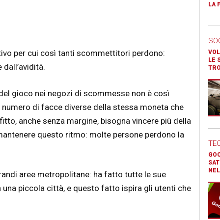
LA 
SO
motivo per cui così tanti scommettitori perdono:
VOL
LE 
dall’avidità.
TR
 del gioco nei negozi di scommesse non è così
n il numero di facce diverse della stessa moneta che
fitto, anche senza margine, bisogna vincere più della
e mantenere questo ritmo: molte persone perdono la
TE
GOO
SAT
NEL
randi aree metropolitane: ha fatto tutte le sue
a piccola città, e questo fatto ispira gli utenti che