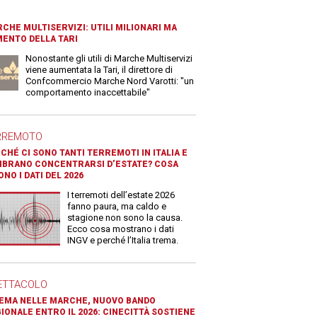
CHE MULTISERVIZI: UTILI MILIONARI MA
ENTO DELLA TARI
Nonostante gli utili di Marche Multiservizi
viene aumentata la Tari, il direttore di
Confcommercio Marche Nord Varotti: "un
comportamento inaccettabile"
RREMOTO
CHÉ CI SONO TANTI TERREMOTI IN ITALIA E
BRANO CONCENTRARSI D’ESTATE? COSA
ONO I DATI DEL 2026
I terremoti dell’estate 2026
fanno paura, ma caldo e
stagione non sono la causa.
Ecco cosa mostrano i dati
INGV e perché l’Italia trema.
ETTACOLO
EMA NELLE MARCHE, NUOVO BANDO
IONALE ENTRO IL 2026: CINECITTÀ SOSTIENE