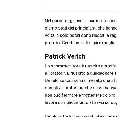
Articolo
Testo articolo principale
Nel corso degli anni, il numero di sc
siamo stati dei principianti che hann
volta, e solo pochi sono riusciti a r
profitto. Cerchiamo di capire meglio
Patrick Veitch
Lo scommettitore è riuscito a trasform
allibratori”. È riuscito a guadagnare 
Un tale successo si è rivelato una sf
con gli allibratori perché nessuno v
non può fermare e trattenere coloro
lavora semplicemente attraverso degl
L’inglese ha le sue specificità di gi