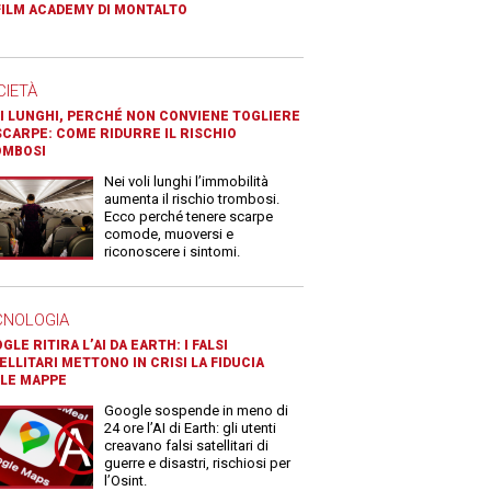
FILM ACADEMY DI MONTALTO
CIETÀ
I LUNGHI, PERCHÉ NON CONVIENE TOGLIERE
SCARPE: COME RIDURRE IL RISCHIO
OMBOSI
Nei voli lunghi l’immobilità
aumenta il rischio trombosi.
Ecco perché tenere scarpe
comode, muoversi e
riconoscere i sintomi.
CNOLOGIA
GLE RITIRA L’AI DA EARTH: I FALSI
ELLITARI METTONO IN CRISI LA FIDUCIA
LE MAPPE
Google sospende in meno di
24 ore l’AI di Earth: gli utenti
creavano falsi satellitari di
guerre e disastri, rischiosi per
l’Osint.