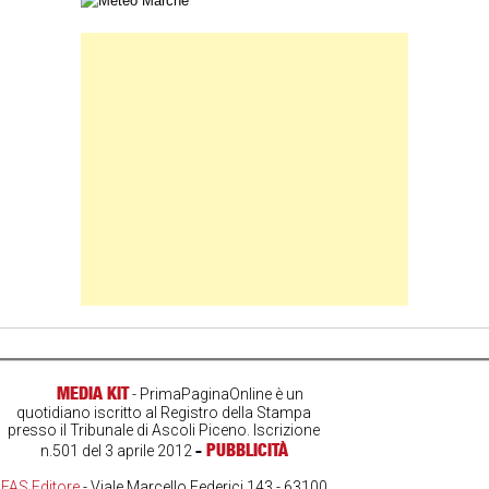
Carta meteorologica delle Marche
Banner Slice
MEDIA KIT
- PrimaPaginaOnline è un
quotidiano iscritto al Registro della Stampa
presso il Tribunale di Ascoli Piceno. Iscrizione
-
PUBBLICITÀ
n.501 del 3 aprile 2012
FAS Editore
- Viale Marcello Federici 143 - 63100