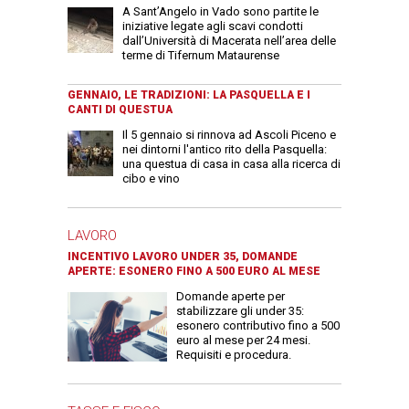
A Sant’Angelo in Vado sono partite le
iniziative legate agli scavi condotti
dall’Università di Macerata nell’area delle
terme di Tifernum Mataurense
GENNAIO, LE TRADIZIONI: LA PASQUELLA E I
CANTI DI QUESTUA
Il 5 gennaio si rinnova ad Ascoli Piceno e
nei dintorni l'antico rito della Pasquella:
una questua di casa in casa alla ricerca di
cibo e vino
LAVORO
INCENTIVO LAVORO UNDER 35, DOMANDE
APERTE: ESONERO FINO A 500 EURO AL MESE
Domande aperte per
stabilizzare gli under 35:
esonero contributivo fino a 500
euro al mese per 24 mesi.
Requisiti e procedura.