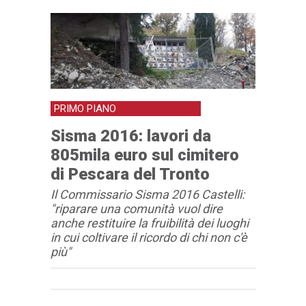
PRIMO PIANO
Sisma 2016: lavori da
805mila euro sul cimitero
di Pescara del Tronto
Il Commissario Sisma 2016 Castelli:
"riparare una comunità vuol dire
anche restituire la fruibilità dei luoghi
in cui coltivare il ricordo di chi non c'è
più"
Articolo
Testo articolo principale